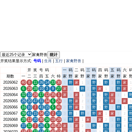
家禽野兽
统计
开奖结果显示方式:
号码
|
生肖
|
五行
|
家禽野兽
|
开
奖
号
码
一
码
二
码
三
码
四
码
五
码
六
期数
一
二
三
四
五
六
特
家
野
家
野
家
野
家
野
家
野
家
2026062
40
8
11
26
14
33
30
野
家
野
野
野
家
1
1
1
1
1
1
2026063
6
29
28
10
3
9
27
家
野
野
家
野
家
1
1
2
1
2
2
2026064
32
10
29
17
12
35
1
家
家
野
野
家
2
1
3
1
1
1
2026065
26
20
47
31
34
6
24
野
家
野
野
家
家
1
2
4
2
2
1
2026066
16
10
7
41
15
5
46
野
家
野
野
野
2
3
5
3
1
1
2026067
39
41
15
34
25
2
10
野
野
野
家
家
3
1
6
1
1
2
2026068
28
12
20
30
16
19
29
野
家
家
家
野
4
1
1
2
1
3
2026069
37
32
7
26
5
40
35
家
家
野
野
野
1
2
1
1
2
4
2026070
18
12
22
14
17
40
13