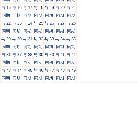
与 15
与 16
与 17
与 18
与 19
与 20
与 21
同期
同期
同期
同期
同期
同期
同期
与 22
与 23
与 24
与 25
与 26
与 27
与 28
同期
同期
同期
同期
同期
同期
同期
与 29
与 30
与 31
与 32
与 33
与 34
与 35
同期
同期
同期
同期
同期
同期
同期
与 36
与 37
与 38
与 39
与 40
与 41
与 42
同期
同期
同期
同期
同期
同期
同期
与 43
与 44
与 45
与 46
与 47
与 48
与 49
同期
同期
同期
同期
同期
同期
同期