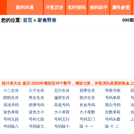
新利丰港
开奖历史
实时报码
挑码助手
属性参照
您的位置:
首页
»
家禽野兽
000
期
统计表大全 提示:2002年增加至49个数字，增设七奖，并取消头奖累积奖金上
十二生肖
六子生肖
五行生肖
四季生肖
琴棋书画
阴阳生肖
男女生肖
偏旁生肖
朝夕生肖
号码单双
深浅号码
拼搏号码
高低号码
长短号码
黑白号码
波色单双
波色大小
大小单双
大小尾数
合数单双
号码九段
号码七段
号码五行
号码五门
号码头数
号码除八
号码除九
号码除十
除 十 一
除 十 二