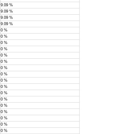
9.09 %
9.09 %
9.09 %
9.09 %
0 %
0 %
0 %
0 %
0 %
0 %
0 %
0 %
0 %
0 %
0 %
0 %
0 %
0 %
0 %
0 %
0 %