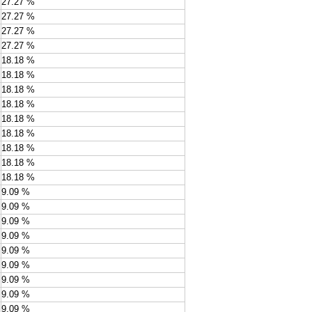
27.27 %
27.27 %
27.27 %
27.27 %
18.18 %
18.18 %
18.18 %
18.18 %
18.18 %
18.18 %
18.18 %
18.18 %
18.18 %
9.09 %
9.09 %
9.09 %
9.09 %
9.09 %
9.09 %
9.09 %
9.09 %
9.09 %