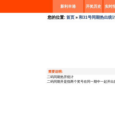
新利丰港
开奖历史
实时
您的位置:
首页
»
和31号同期热出统
简要说明:
二码同期热开统计
二码同期开是指两个奖号在同一期中一起开出