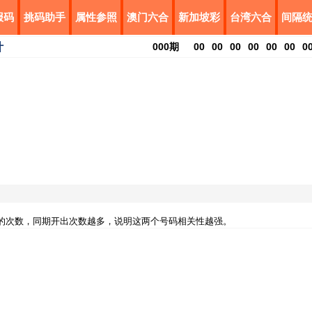
报码
挑码助手
属性参照
澳门六合
新加坡彩
台湾六合
间隔
计
000
期
00
00
00
00
00
00
0
的次数，同期开出次数越多，说明这两个号码相关性越强。