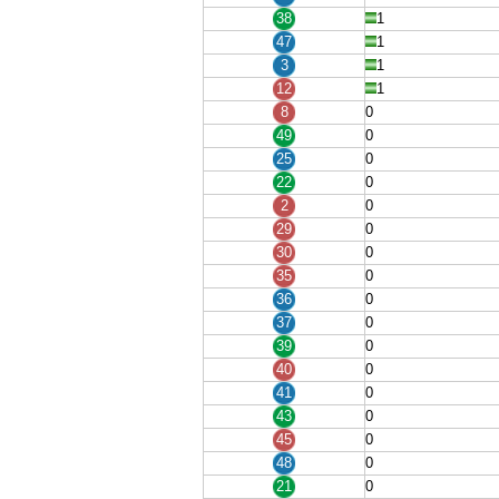
38
1
47
1
3
1
12
1
8
0
49
0
25
0
22
0
2
0
29
0
30
0
35
0
36
0
37
0
39
0
40
0
41
0
43
0
45
0
48
0
21
0