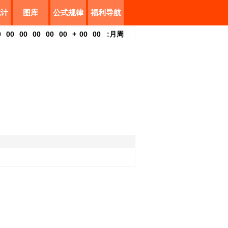
统计
图库
公式规律
福利导航
0
00
00
00
00
00
+
00
00
:
月
周