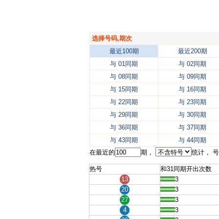
选择号码,期次
最近100期
最近200期
与 01同期
与 02同期
与 08同期
与 09同期
与 15同期
与 16同期
与 22同期
与 23同期
与 29同期
与 30同期
与 36同期
与 37同期
与 43同期
与 44同期
在最近的
期，
统计， 号
热号
和31同期开出次数
13
3
20
3
27
3
4
3