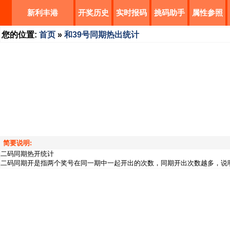
新利丰港
开奖历史
实时报码
挑码助手
属性参照
您的位置:
首页
»
和39号同期热出统计
简要说明:
二码同期热开统计
二码同期开是指两个奖号在同一期中一起开出的次数，同期开出次数越多，说