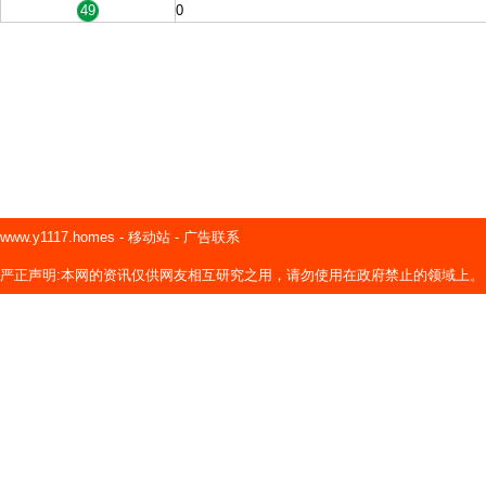
49
0
www.y1117.homes
-
移动站
-
广告联系
严正声明:本网的资讯仅供网友相互研究之用，请勿使用在政府禁止的领域上。