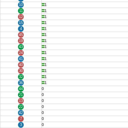
10
1
11
1
12
1
15
1
4
1
45
1
19
1
43
1
24
1
41
1
40
1
30
1
32
1
36
1
44
0
21
0
13
0
22
0
42
0
7
0
3
0