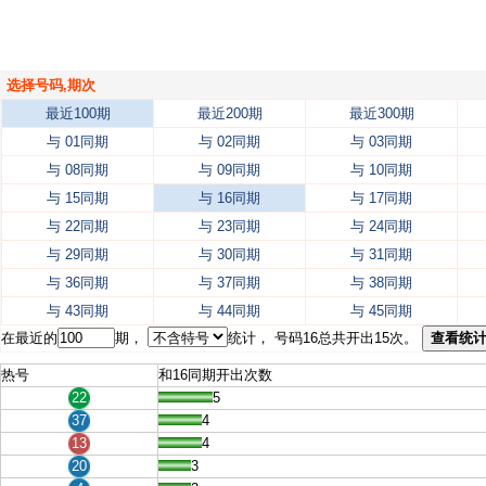
选择号码,期次
最近100期
最近200期
最近300期
与 01同期
与 02同期
与 03同期
与 08同期
与 09同期
与 10同期
与 15同期
与 16同期
与 17同期
与 22同期
与 23同期
与 24同期
与 29同期
与 30同期
与 31同期
与 36同期
与 37同期
与 38同期
与 43同期
与 44同期
与 45同期
在最近的
期，
统计， 号码16总共开出15次。
查看统
热号
和16同期开出次数
22
5
37
4
13
4
20
3