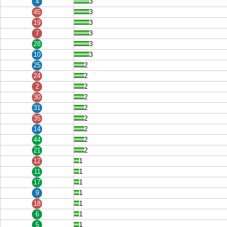
4
3
45
3
19
3
7
3
28
3
10
3
25
2
24
2
2
2
30
2
31
2
35
2
14
2
44
2
21
2
12
1
11
1
17
1
9
1
18
1
6
1
5
1