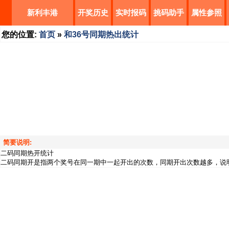
新利丰港
开奖历史
实时报码
挑码助手
属性参照
您的位置:
首页
»
和36号同期热出统计
简要说明:
二码同期热开统计
二码同期开是指两个奖号在同一期中一起开出的次数，同期开出次数越多，说