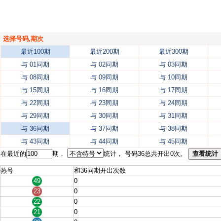
选择号码,期次
最近100期
最近200期
最近300期
与 01同期
与 02同期
与 03同期
与 08同期
与 09同期
与 10同期
与 15同期
与 16同期
与 17同期
与 22同期
与 23同期
与 24同期
与 29同期
与 30同期
与 31同期
与 36同期
与 37同期
与 38同期
与 43同期
与 44同期
与 45同期
在最近的
期，
统计， 号码36总共开出0次。
查看统计
热号
和36同期开出次数
49
0
23
0
22
0
21
0