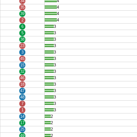
34
4
35
4
39
4
2
4
6
3
5
3
38
3
23
3
3
3
45
3
15
3
32
3
46
3
18
3
47
3
48
3
7
3
1
3
14
2
17
2
25
2
49
2