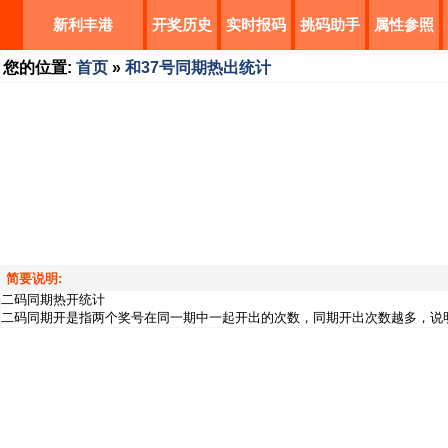
新利丰港
开奖历史
实时报码
挑码助手
属性参照
您的位置:
首页
»
和37号同期热出统计
简要说明:
二码同期热开统计
二码同期开是指两个奖号在同一期中一起开出的次数，同期开出次数越多，说