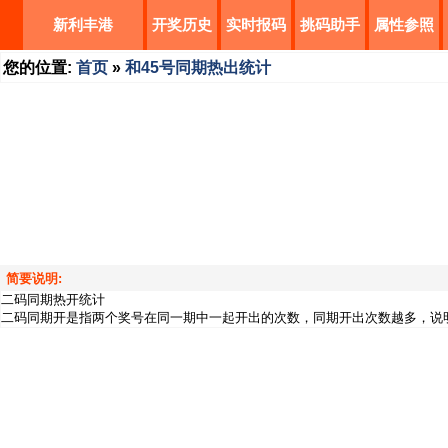
新利丰港
开奖历史
实时报码
挑码助手
属性参照
您的位置:
首页
»
和45号同期热出统计
简要说明:
二码同期热开统计
二码同期开是指两个奖号在同一期中一起开出的次数，同期开出次数越多，说