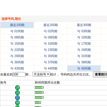
选择号码,期次
最近100期
最近200期
最近300期
与 01同期
与 02同期
与 03同期
与 08同期
与 09同期
与 10同期
与 15同期
与 16同期
与 17同期
与 22同期
与 23同期
与 24同期
与 29同期
与 30同期
与 31同期
与 36同期
与 37同期
与 38同期
与 43同期
与 44同期
与 45同期
在最近的
期，
统计， 号码45总共开出11次。
查看统
热号
和45同期开出次数
28
3
16
3
37
3
49
2