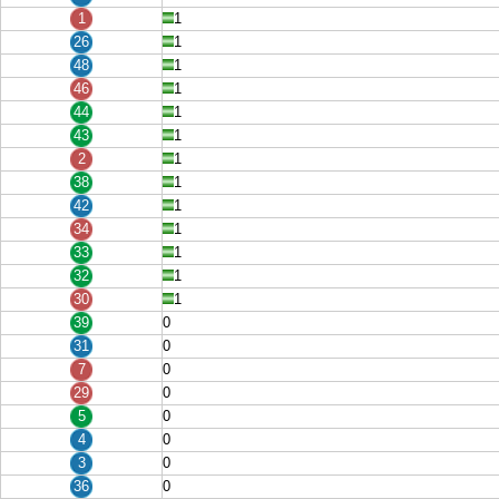
1
1
26
1
48
1
46
1
44
1
43
1
2
1
38
1
42
1
34
1
33
1
32
1
30
1
39
0
31
0
7
0
29
0
5
0
4
0
3
0
36
0