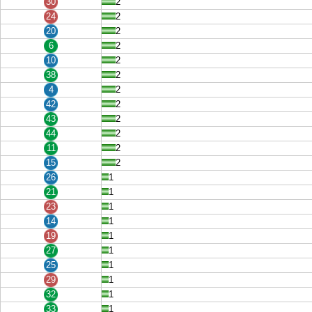
30
2
24
2
20
2
6
2
10
2
38
2
4
2
42
2
43
2
44
2
11
2
15
2
26
1
21
1
23
1
14
1
19
1
27
1
25
1
29
1
32
1
33
1