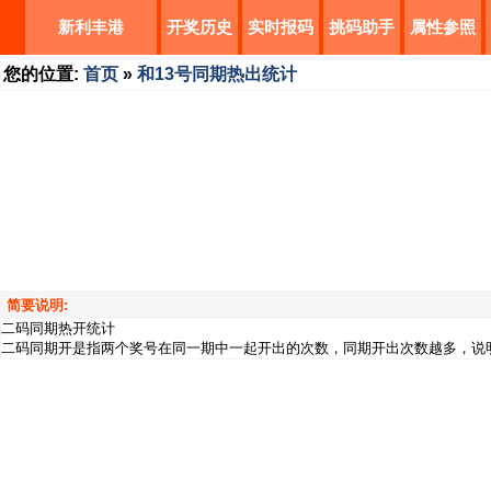
新利丰港
开奖历史
实时报码
挑码助手
属性参照
您的位置:
首页
»
和13号同期热出统计
简要说明:
二码同期热开统计
二码同期开是指两个奖号在同一期中一起开出的次数，同期开出次数越多，说