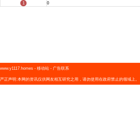
1
0
www.y1117.homes
-
移动站
-
广告联系
严正声明:本网的资讯仅供网友相互研究之用，请勿使用在政府禁止的领域上。