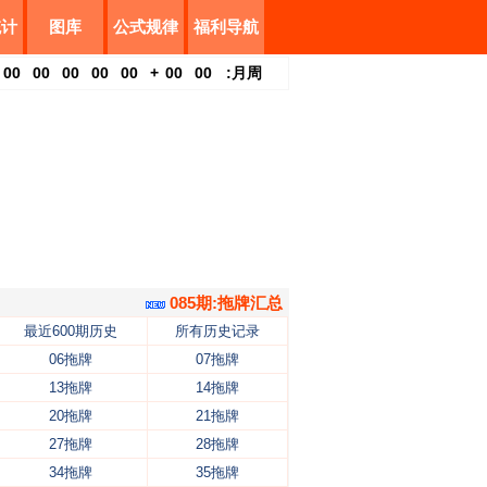
统计
图库
公式规律
福利导航
00
00
00
00
00
+
00
00
:
月
周
085期:拖牌汇总
最近600期历史
所有历史记录
06拖牌
07拖牌
13拖牌
14拖牌
20拖牌
21拖牌
27拖牌
28拖牌
34拖牌
35拖牌