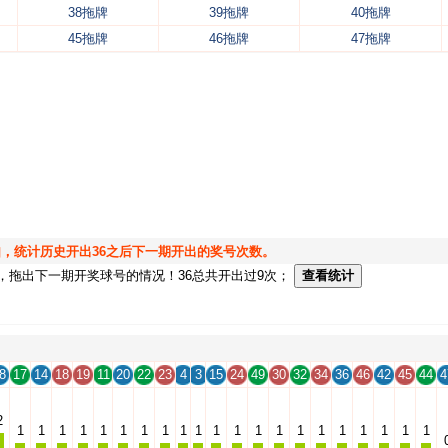
38拖牌
39拖牌
40拖牌
45拖牌
46拖牌
47拖牌
如，统计历史开出36之后下一期开出的奖号次数。
，拖出下一期开奖球号的情况！36总共开出过9次；
查看统计
8
17
14
18
19
11
20
22
23
4
3
15
24
49
30
32
34
36
46
42
45
44
4
2
1
1
1
1
1
1
1
1
1
1
1
1
1
1
1
1
1
1
1
1
1