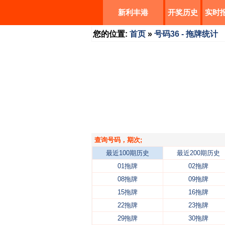
新利丰港
开奖历史
实时
您的位置:
首页
»
号码36 - 拖牌统计
查询号码，期次;
最近100期历史
最近200期历史
01拖牌
02拖牌
08拖牌
09拖牌
15拖牌
16拖牌
22拖牌
23拖牌
29拖牌
30拖牌