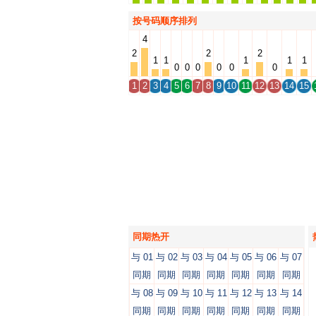
按号码顺序排列
4
2
2
2
1
1
1
1
1
0
0
0
0
0
0
1
2
3
4
5
6
7
8
9
10
11
12
13
14
15
同期热开
与 01
与 02
与 03
与 04
与 05
与 06
与 07
同期
同期
同期
同期
同期
同期
同期
与 08
与 09
与 10
与 11
与 12
与 13
与 14
同期
同期
同期
同期
同期
同期
同期