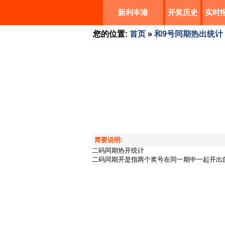
新利丰港
开奖历史
实时
您的位置:
首页
»
和9号同期热出统计
简要说明:
二码同期热开统计
二码同期开是指两个奖号在同一期中一起开出