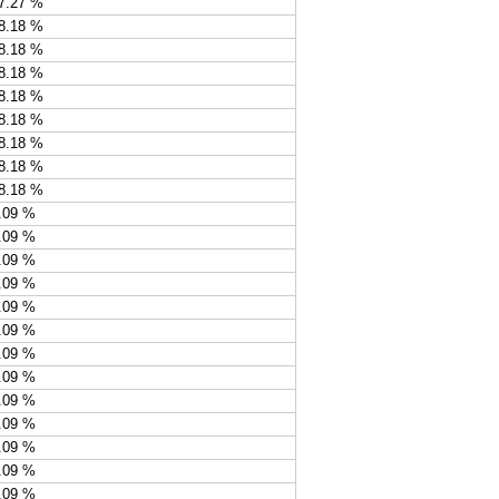
7.27 %
8.18 %
8.18 %
8.18 %
8.18 %
8.18 %
8.18 %
8.18 %
8.18 %
.09 %
.09 %
.09 %
.09 %
.09 %
.09 %
.09 %
.09 %
.09 %
.09 %
.09 %
.09 %
.09 %