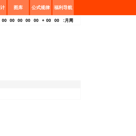
统计
图库
公式规律
福利导航
00
00
00
00
00
+
00
00
:
月
周