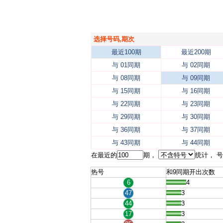
选择号码,期次
最近100期
最近200期
与 01同期
与 02同期
与 08同期
与 09同期
与 15同期
与 16同期
与 22同期
与 23同期
与 29同期
与 30同期
与 36同期
与 37同期
与 43同期
与 44同期
在最近的
期，
统计， 
热号
和9同期开出次数
6
4
47
3
44
3
17
3