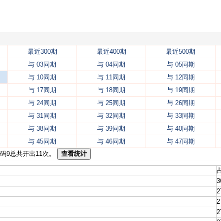
最近300期
最近400期
最近500期
与 03同期
与 04同期
与 05同期
与 10同期
与 11同期
与 12同期
与 17同期
与 18同期
与 19同期
与 24同期
与 25同期
与 26同期
与 31同期
与 32同期
与 33同期
与 38同期
与 39同期
与 40同期
与 45同期
与 46同期
与 47同期
号码9总共开出11次。
查看统计
3
2
2
2