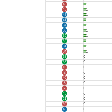
46
1
45
1
42
1
41
1
37
1
36
1
39
1
32
1
31
1
34
1
33
0
38
0
13
0
2
0
40
0
8
0
7
0
43
0
21
0
30
0
48
0