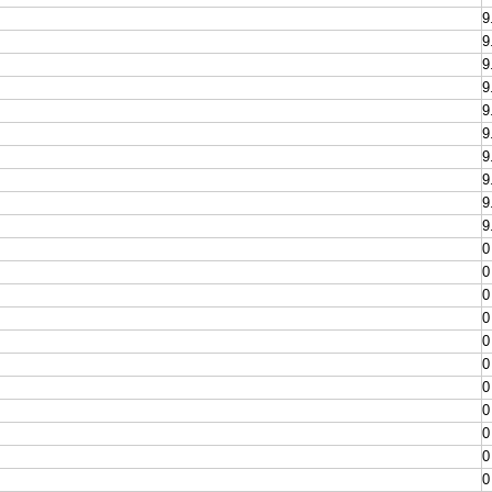
9
9
9
9
9
9
9
9
9
9
0
0
0
0
0
0
0
0
0
0
0