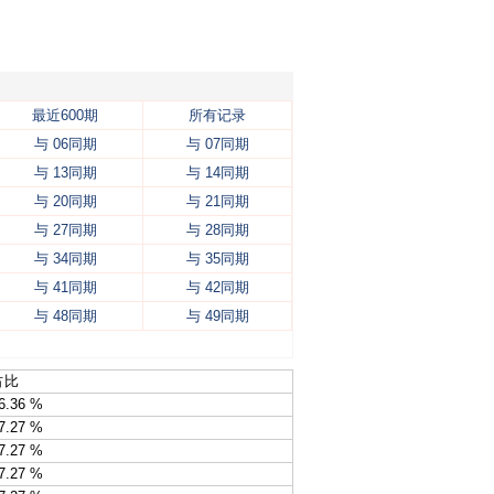
最近600期
所有记录
与 06同期
与 07同期
与 13同期
与 14同期
与 20同期
与 21同期
与 27同期
与 28同期
与 34同期
与 35同期
与 41同期
与 42同期
与 48同期
与 49同期
占比
6.36 %
7.27 %
7.27 %
7.27 %