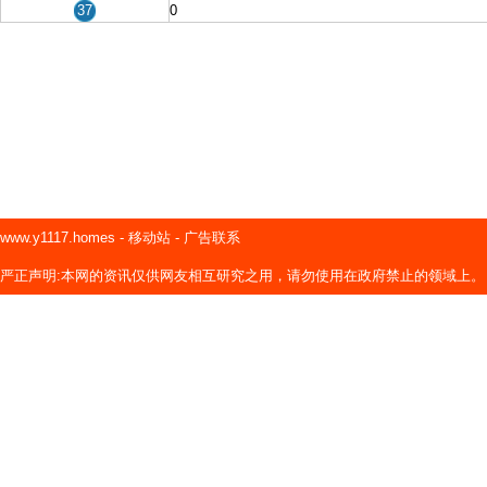
37
0
www.y1117.homes
-
移动站
-
广告联系
严正声明:本网的资讯仅供网友相互研究之用，请勿使用在政府禁止的领域上。