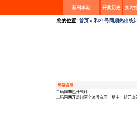
新利丰港
开奖历史
实时
您的位置:
首页
»
和21号同期热出统
简要说明:
二码同期热开统计
二码同期开是指两个奖号在同一期中一起开出