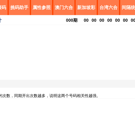
报码
挑码助手
属性参照
澳门六合
新加坡彩
台湾六合
间隔
计
000
期
00
00
00
00
00
00
0
的次数，同期开出次数越多，说明这两个号码相关性越强。