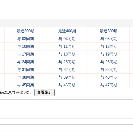
最近300期
最近400期
最近500期
与 03同期
与 04同期
与 05同期
与 10同期
与 11同期
与 12同期
与 17同期
与 18同期
与 19同期
与 24同期
与 25同期
与 26同期
与 31同期
与 32同期
与 33同期
与 38同期
与 39同期
与 40同期
与 45同期
与 46同期
与 47同期
号码21总共开出9次。
查看统计