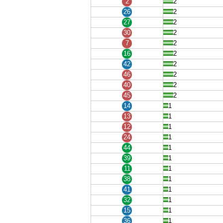
2
2
26
2
27
2
30
2
7
2
16
2
42
2
46
2
40
2
45
2
14
1
13
1
12
1
24
1
44
1
39
1
11
1
38
1
41
1
32
1
15
1
36
1