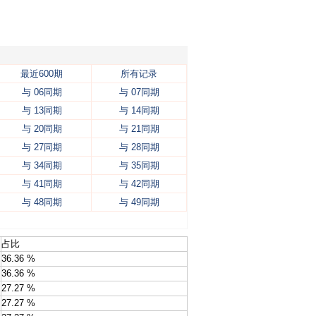
最近600期
所有记录
与 06同期
与 07同期
与 13同期
与 14同期
与 20同期
与 21同期
与 27同期
与 28同期
与 34同期
与 35同期
与 41同期
与 42同期
与 48同期
与 49同期
占比
36.36 %
36.36 %
27.27 %
27.27 %