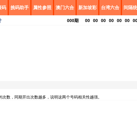
报码
挑码助手
属性参照
澳门六合
新加坡彩
台湾六合
间隔
计
000
期
00
00
00
00
00
00
0
的次数，同期开出次数越多，说明这两个号码相关性越强。