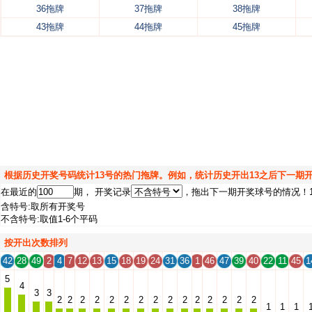
36拖牌
37拖牌
38拖牌
43拖牌
44拖牌
45拖牌
根据历史开奖号码统计13号的热门拖牌。例如，统计历史开出13之后下一期
在最近的
期， 开奖记录
，拖出下一期开奖球号的情况！1
含特号:取所有开奖号
不含特号:取值1-6个平码
按开出次数排列
42
28
49
2
4
7
12
13
15
18
19
24
31
36
1
46
47
39
40
22
11
45
1
5
4
3
3
2
2
2
2
2
2
2
2
2
2
2
2
2
2
2
1
1
1