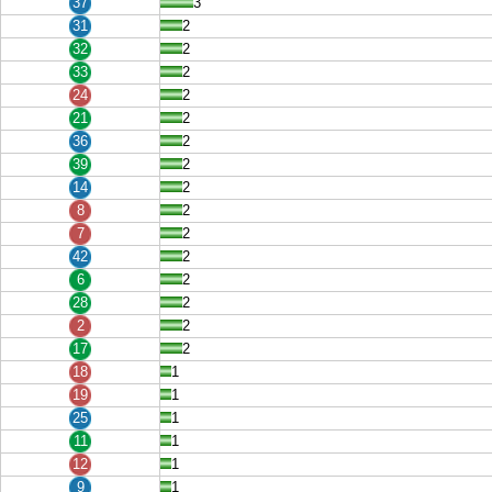
37
3
31
2
32
2
33
2
24
2
21
2
36
2
39
2
14
2
8
2
7
2
42
2
6
2
28
2
2
2
17
2
18
1
19
1
25
1
11
1
12
1
9
1