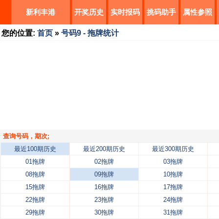
新利丰港
开奖历史
实时报码
挑码助手
属性参照
您的位置:
首页
»
号码9 - 拖牌统计
查询号码，期次;
最近100期历史
最近200期历史
最近300期历史
01拖牌
02拖牌
03拖牌
08拖牌
09拖牌
10拖牌
15拖牌
16拖牌
17拖牌
22拖牌
23拖牌
24拖牌
29拖牌
30拖牌
31拖牌