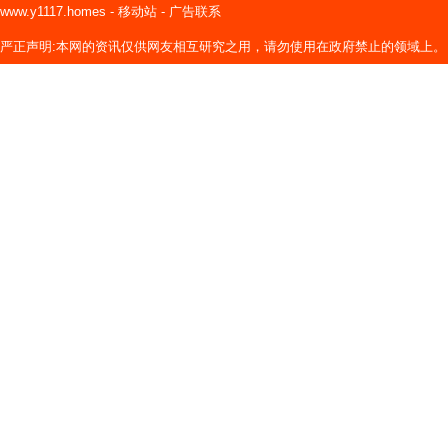
www.y1117.homes
-
移动站
-
广告联系
严正声明:本网的资讯仅供网友相互研究之用，请勿使用在政府禁止的领域上。