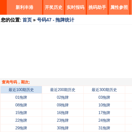
新利丰港
开奖历史
实时报码
挑码助手
属性参照
您的位置:
首页
»
号码47 - 拖牌统计
查询号码，期次;
最近100期历史
最近200期历史
最近300期历史
01拖牌
02拖牌
03拖牌
08拖牌
09拖牌
10拖牌
15拖牌
16拖牌
17拖牌
22拖牌
23拖牌
24拖牌
29拖牌
30拖牌
31拖牌