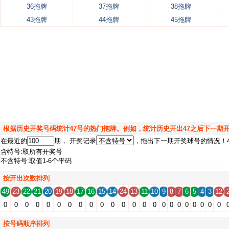
36拖牌
37拖牌
38拖牌
43拖牌
44拖牌
45拖牌
根据历史开奖号码统计47号的热门拖牌。例如，统计历史开出47之后下一期
在最近的
期， 开奖记录
，拖出下一期开奖球号的情况！
含特号:取所有开奖号
不含特号:取值1-6个平码
按开出次数排列
49
23
22
21
20
19
18
17
16
15
14
24
13
11
10
9
8
7
6
5
4
3
12
0
0
0
0
0
0
0
0
0
0
0
0
0
0
0
0
0
0
0
0
0
0
0
按号码顺序排列