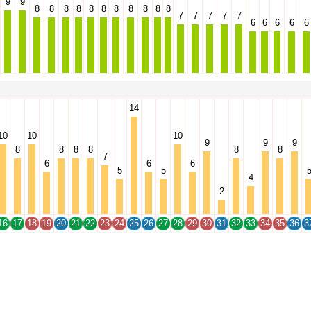
9
9
8
8
8
8
8
8
8
8
8
8
8
7
7
7
7
7
6
6
6
6
6
14
10
10
10
9
9
9
8
8
8
8
8
8
7
6
6
6
5
5
4
2
16
17
18
19
20
21
22
23
24
25
26
27
28
29
30
31
32
33
34
35
36
3