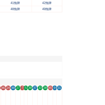
41拖牌
42拖牌
48拖牌
49拖牌
46
24
48
27
7
5
39
37
33
38
45
9
31