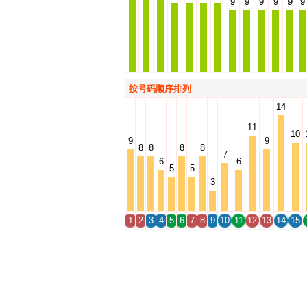
9
9
9
9
9
9
按号码顺序排列
14
11
10
9
9
8
8
8
8
7
6
6
5
5
3
1
2
3
4
5
6
7
8
9
10
11
12
13
14
15