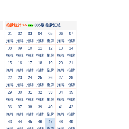
拖牌统计 >>
085期:拖牌汇总
01
02
03
04
05
06
07
拖牌
拖牌
拖牌
拖牌
拖牌
拖牌
拖牌
08
09
10
11
12
13
14
拖牌
拖牌
拖牌
拖牌
拖牌
拖牌
拖牌
15
16
17
18
19
20
21
拖牌
拖牌
拖牌
拖牌
拖牌
拖牌
拖牌
22
23
24
25
26
27
28
拖牌
拖牌
拖牌
拖牌
拖牌
拖牌
拖牌
29
30
31
32
33
34
35
拖牌
拖牌
拖牌
拖牌
拖牌
拖牌
拖牌
36
37
38
39
40
41
42
拖牌
拖牌
拖牌
拖牌
拖牌
拖牌
拖牌
43
44
45
46
47
48
49
拖牌
拖牌
拖牌
拖牌
拖牌
拖牌
拖牌