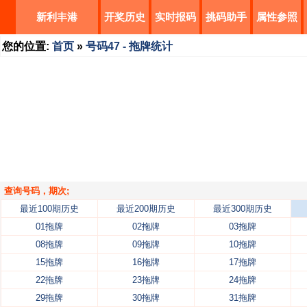
新利丰港
开奖历史
实时报码
挑码助手
属性参照
您的位置:
首页
»
号码47 - 拖牌统计
查询号码，期次;
最近100期历史
最近200期历史
最近300期历史
01拖牌
02拖牌
03拖牌
08拖牌
09拖牌
10拖牌
15拖牌
16拖牌
17拖牌
22拖牌
23拖牌
24拖牌
29拖牌
30拖牌
31拖牌