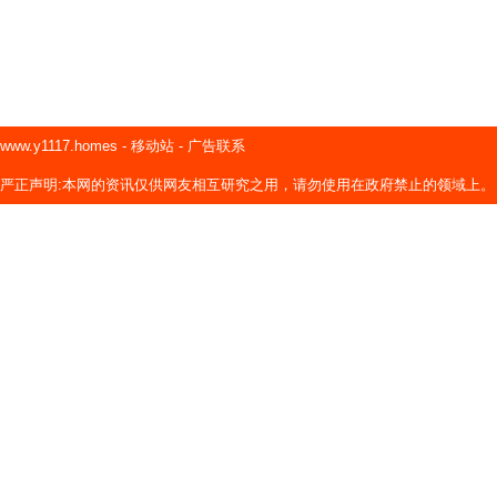
www.y1117.homes
-
移动站
-
广告联系
严正声明:本网的资讯仅供网友相互研究之用，请勿使用在政府禁止的领域上。