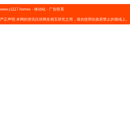
www.y1117.homes
-
移动站
-
广告联系
严正声明:本网的资讯仅供网友相互研究之用，请勿使用在政府禁止的领域上。