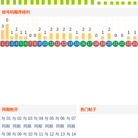
按号码顺序排列
5
3
2
2
2
2
2
2
2
2
2
1
1
1
1
1
1
1
1
0
0
0
0
0
1
2
3
4
5
6
7
8
9
10
11
12
13
14
15
16
17
18
19
20
21
22
23
24
同期热开
热门帖子
与 01
与 02
与 03
与 04
与 05
与 06
与 07
同期
同期
同期
同期
同期
同期
同期
与 08
与 09
与 10
与 11
与 12
与 13
与 14