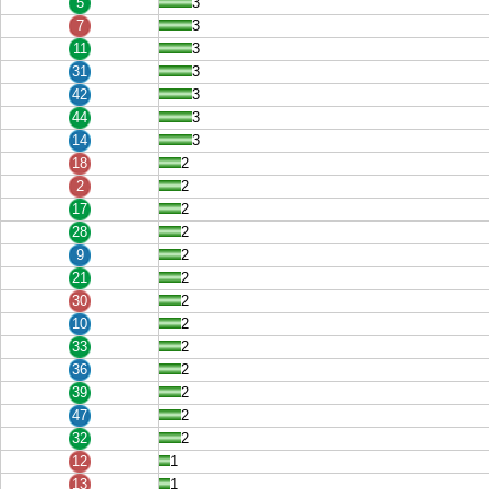
5
3
7
3
11
3
31
3
42
3
44
3
14
3
18
2
2
2
17
2
28
2
9
2
21
2
30
2
10
2
33
2
36
2
39
2
47
2
32
2
12
1
13
1