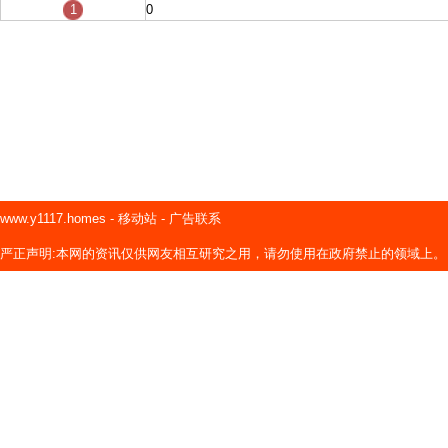
1
0
www.y1117.homes
-
移动站
-
广告联系
严正声明:本网的资讯仅供网友相互研究之用，请勿使用在政府禁止的领域上。