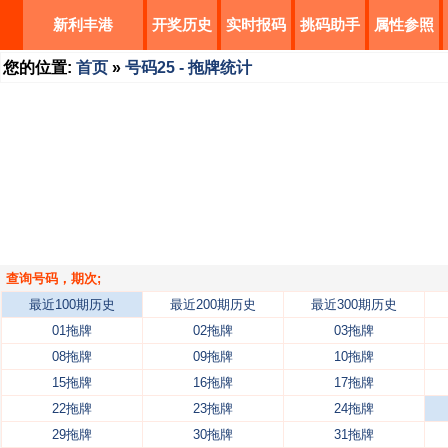
新利丰港
开奖历史
实时报码
挑码助手
属性参照
您的位置:
首页
»
号码25 - 拖牌统计
查询号码，期次;
最近100期历史
最近200期历史
最近300期历史
01拖牌
02拖牌
03拖牌
08拖牌
09拖牌
10拖牌
15拖牌
16拖牌
17拖牌
22拖牌
23拖牌
24拖牌
29拖牌
30拖牌
31拖牌