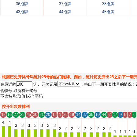
36拖牌
37拖牌
38拖牌
43拖牌
44拖牌
45拖牌
根据历史开奖号码统计25号的热门拖牌。例如，统计历史开出25之后下一期
在最近的
期， 开奖记录
，拖出下一期开奖球号的情况！2
含特号:取所有开奖号
不含特号:取值1-6个平码
按开出次数排列
12
16
27
28
45
30
21
20
13
1
23
19
14
37
39
10
44
2
17
9
8
7
6
4
4
3
3
3
3
3
3
3
2
2
2
2
2
2
2
2
2
1
1
1
1
1