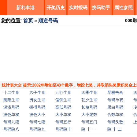
新利丰港
开奖历史
实时报码
挑码助手
属性参照
您的位置:
首页
»
顺逆号码
000
期
统计表大全 提示:2002年增加至49个数字，增设七奖，并取消头奖累积奖金上
十二生肖
六子生肖
五行生肖
四季生肖
琴棋书画
阴阳生肖
男女生肖
偏旁生肖
朝夕生肖
号码单双
深浅号码
拼搏号码
高低号码
长短号码
黑白号码
波色单双
波色大小
大小单双
大小尾数
合数单双
号码九段
号码七段
号码五行
号码五门
号码头数
号码除八
号码除九
号码除十
除 十 一
除 十 二