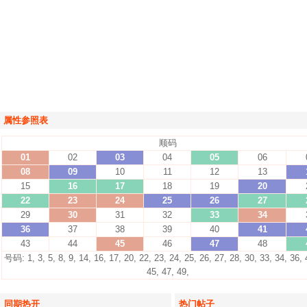
属性参照表
顺码
01
02
03
04
05
06
08
09
10
11
12
13
15
16
17
18
19
20
22
23
24
25
26
27
29
30
31
32
33
34
36
37
38
39
40
41
43
44
45
46
47
48
号码: 1, 3, 5, 8, 9, 14, 16, 17, 20, 22, 23, 24, 25, 26, 27, 28, 30, 33, 34, 36, 
45, 47, 49,
同期热开
热门帖子