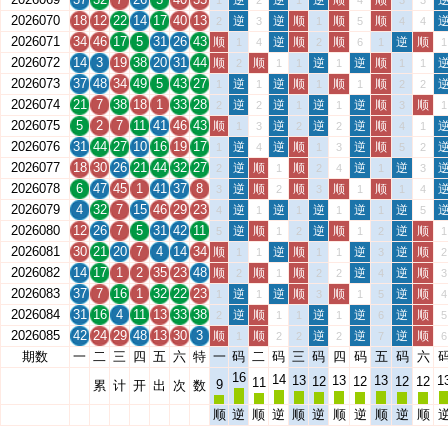
逆
逆
逆
顺
顺
1
2
1
4
3
3
2026070
18
12
22
14
17
40
13
逆
逆
顺
顺
顺
2
3
1
5
4
4
2026071
34
46
17
5
31
26
43
顺
逆
顺
顺
逆
顺
1
4
2
6
1
1
2026072
14
3
19
38
20
31
44
顺
顺
逆
逆
顺
2
1
1
1
1
1
2026073
37
48
34
49
5
43
27
逆
逆
顺
顺
顺
1
1
1
1
2
2
2026074
21
7
38
18
1
33
28
逆
逆
逆
逆
顺
顺
2
2
1
1
3
1
2026075
5
2
7
11
41
46
43
顺
逆
逆
逆
顺
1
3
2
2
4
1
2026076
31
44
27
10
16
19
17
逆
逆
顺
逆
顺
1
4
1
3
5
2
2026077
18
30
26
21
44
32
27
逆
顺
顺
逆
逆
2
1
2
4
1
3
2026078
6
47
45
1
41
37
8
逆
顺
顺
顺
顺
3
2
3
1
1
4
2026079
4
32
7
15
46
29
23
逆
逆
逆
逆
逆
4
1
1
1
1
5
2026080
12
26
7
5
31
42
11
逆
顺
逆
顺
逆
顺
5
1
2
1
2
1
2026081
30
21
20
7
4
14
34
顺
逆
顺
逆
逆
顺
1
1
1
1
3
2
2026082
14
17
1
2
35
23
48
顺
顺
顺
逆
逆
顺
2
1
2
2
4
3
2026083
37
7
16
1
32
22
23
逆
逆
顺
顺
逆
顺
1
1
3
1
5
4
2026084
31
16
4
11
13
33
38
逆
顺
逆
逆
逆
顺
2
1
1
1
6
5
2026085
42
24
29
48
13
30
3
顺
顺
逆
逆
逆
顺
1
2
2
2
7
6
期数
一
二
三
四
五
六
特
一
码
二
码
三
码
四
码
五
码
六
16
14
13
13
13
1
12
12
12
12
11
9
累
计
开
出
次
数
顺
逆
顺
逆
顺
逆
顺
逆
顺
逆
顺