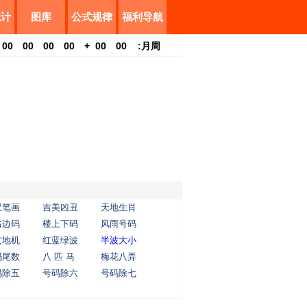
统计
图库
公式规律
福利导航
00
00
00
00
+
00
00
:
月
周
双笔画
吉美凶丑
天地生肖
右边码
楼上下码
风雨号码
玄地机
红蓝绿波
半波大小
码尾数
八 匹 马
梅花八弄
码除五
号码除六
号码除七