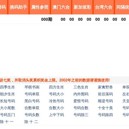
报码
挑码助手
属性参照
澳门六合
新加坡彩
台湾六合
间隔
000
期
00
00
00
00
00
00
00
00
，增设七奖，并取消头奖累积奖金上限。2002年之前的数据请谨慎使用!
四季生肖
琴棋书画
四方生肖
三色生肖
家禽野兽
单
朝夕生肖
号码单双
号码大小
内外围码
前后落码
左
长短号码
黑白号码
冷热号码
爱恨号码
顺逆号码
天
大小尾数
合数单双
合数大小
号码合数
十全十美
号
号码五门
号码头数
上中下码
号码除三
号码除四
号
除 十 一
除 十 二