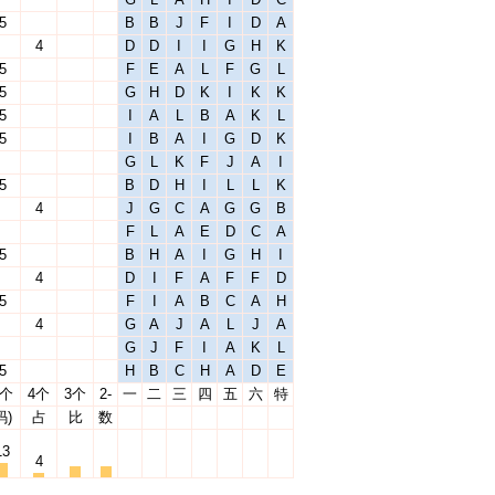
5
B
B
J
F
I
D
A
4
D
D
I
I
G
H
K
5
F
E
A
L
F
G
L
5
G
H
D
K
I
K
K
5
I
A
L
B
A
K
L
5
I
B
A
I
G
D
K
G
L
K
F
J
A
I
5
B
D
H
I
L
L
K
4
J
G
C
A
G
G
B
F
L
A
E
D
C
A
5
B
H
A
I
G
H
I
4
D
I
F
A
F
F
D
5
F
I
A
B
C
A
H
4
G
A
J
A
L
J
A
G
J
F
I
A
K
L
5
H
B
C
H
A
D
E
5个
4个
3个
2-
一
二
三
四
五
六
特
码)
占
比
数
13
4