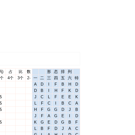
码)
占
比
数
形
态
排
列
5个
4个
3个
2-
一
二
三
四
五
六
特
A
D
I
F
B
H
D
D
B
I
H
F
K
D
5
J
C
L
F
E
E
K
5
L
F
C
I
B
C
A
5
H
F
G
G
D
J
B
J
F
A
G
E
I
D
5
K
G
E
D
G
B
F
L
B
F
D
J
A
C
G
L
A
H
I
D
C