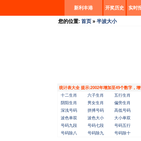
新利丰港
开奖历史
实时
您的位置:
首页
»
半波大小
统计表大全 提示:2002年增加至49个数字
十二生肖
六子生肖
五行生肖
阴阳生肖
男女生肖
偏旁生肖
深浅号码
拼搏号码
高低号码
波色单双
波色大小
大小单双
号码九段
号码七段
号码五行
号码除八
号码除九
号码除十