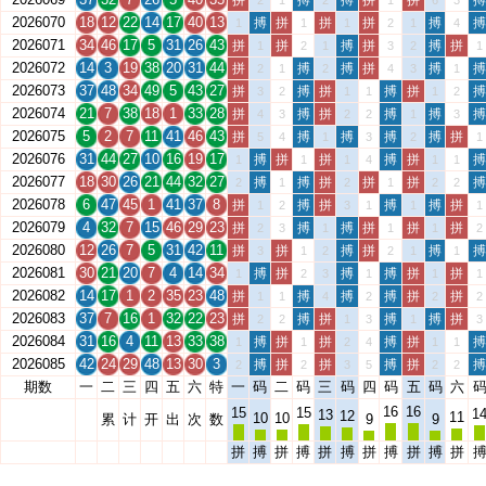
拼
搏
搏
拼
拼
搏
2
1
2
1
6
3
2026070
18
12
22
14
17
40
13
搏
拼
拼
拼
搏
搏
1
1
1
2
1
4
2026071
34
46
17
5
31
26
43
拼
拼
搏
拼
搏
拼
1
2
1
3
2
1
2026072
14
3
19
38
20
31
44
拼
搏
搏
拼
搏
搏
2
1
2
4
3
1
2026073
37
48
34
49
5
43
27
拼
搏
拼
搏
拼
搏
3
2
1
1
1
2
2026074
21
7
38
18
1
33
28
拼
搏
拼
搏
搏
搏
4
3
2
2
1
3
2026075
5
2
7
11
41
46
43
拼
搏
搏
搏
搏
拼
5
4
1
3
2
1
2026076
31
44
27
10
16
19
17
搏
拼
拼
搏
拼
搏
1
1
1
4
1
1
2026077
18
30
26
21
44
32
27
搏
搏
拼
拼
拼
搏
2
1
2
1
2
2
2026078
6
47
45
1
41
37
8
拼
搏
拼
搏
搏
拼
1
2
3
1
1
1
2026079
4
32
7
15
46
29
23
拼
搏
搏
拼
拼
拼
2
3
1
1
1
2
2026080
12
26
7
5
31
42
11
拼
拼
搏
拼
搏
搏
3
1
2
2
1
1
2026081
30
21
20
7
4
14
34
搏
拼
搏
搏
拼
拼
1
2
3
1
1
1
2026082
14
17
1
2
35
23
48
拼
搏
搏
搏
拼
拼
1
1
4
2
2
2
2026083
37
7
16
1
32
22
23
拼
搏
拼
搏
搏
拼
2
2
1
3
1
3
2026084
31
16
4
11
13
33
38
搏
拼
拼
搏
拼
搏
1
1
2
4
1
1
2026085
42
24
29
48
13
30
3
搏
拼
拼
搏
拼
搏
2
2
3
5
2
2
期数
一
二
三
四
五
六
特
一
码
二
码
三
码
四
码
五
码
六
16
16
15
15
1
13
12
11
10
10
累
计
开
出
次
数
9
9
拼
搏
拼
搏
拼
搏
拼
搏
拼
搏
拼