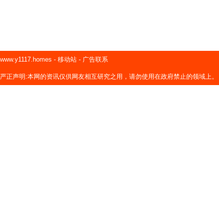
www.y1117.homes
-
移动站
-
广告联系
严正声明:本网的资讯仅供网友相互研究之用，请勿使用在政府禁止的领域上。