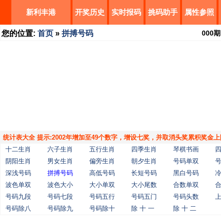
新利丰港
开奖历史
实时报码
挑码助手
属性参照
您的位置:
首页
»
拼搏号码
000
期
统计表大全 提示:2002年增加至49个数字，增设七奖，并取消头奖累积奖金上
十二生肖
六子生肖
五行生肖
四季生肖
琴棋书画
阴阳生肖
男女生肖
偏旁生肖
朝夕生肖
号码单双
深浅号码
拼搏号码
高低号码
长短号码
黑白号码
波色单双
波色大小
大小单双
大小尾数
合数单双
号码九段
号码七段
号码五行
号码五门
号码头数
号码除八
号码除九
号码除十
除 十 一
除 十 二