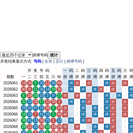
拼搏号码
统计
开奖结果显示方式:
号码
|
生肖
|
五行
|
拼搏号码
|
开
奖
号
码
一
码
二
码
三
码
四
码
五
码
六
期数
一
二
三
四
五
六
特
拼
搏
拼
搏
拼
搏
拼
搏
拼
搏
拼
2026061
19
34
5
20
12
36
46
搏
拼
拼
搏
拼
拼
1
1
1
1
1
1
2026062
40
8
11
26
14
33
30
搏
搏
搏
拼
拼
搏
2
1
1
1
2
1
2026063
6
29
28
10
3
9
27
拼
拼
拼
搏
搏
搏
1
1
1
1
1
2
2026064
32
10
29
17
12
35
1
搏
搏
拼
搏
拼
拼
1
1
2
2
1
1
2026065
26
20
47
31
34
6
24
拼
搏
搏
搏
拼
拼
1
2
1
3
2
2
2026066
16
10
7
41
15
5
46
拼
搏
搏
搏
拼
拼
2
3
2
4
3
3
2026067
39
41
15
34
25
2
10
搏
搏
拼
拼
拼
搏
1
4
1
1
4
1
2026068
28
12
20
30
16
19
29
拼
拼
搏
搏
拼
搏
1
1
1
1
5
2
2026069
37
32
7
26
5
40
35