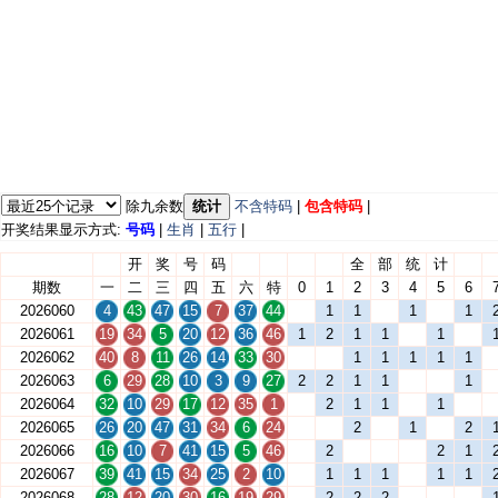
除九余数
统计
不含特码
|
包含特码
|
开奖结果显示方式:
号码
|
生肖
|
五行
|
开
奖
号
码
全
部
统
计
期数
一
二
三
四
五
六
特
0
1
2
3
4
5
6
2026060
4
43
47
15
7
37
44
1
1
1
1
2026061
19
34
5
20
12
36
46
1
2
1
1
1
2026062
40
8
11
26
14
33
30
1
1
1
1
1
2026063
6
29
28
10
3
9
27
2
2
1
1
1
2026064
32
10
29
17
12
35
1
2
1
1
1
2026065
26
20
47
31
34
6
24
2
1
2
2026066
16
10
7
41
15
5
46
2
2
1
2026067
39
41
15
34
25
2
10
1
1
1
1
1
2026068
28
12
20
30
16
19
29
2
2
2