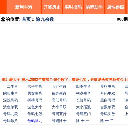
新利丰港
开奖历史
实时报码
挑码助手
属性参照
您的位置:
首页
»
除九余数
000
期
统计表大全 提示:2002年增加至49个数字，增设七奖，并取消头奖累积奖金上
十二生肖
六子生肖
五行生肖
四季生肖
琴棋书画
阴阳生肖
男女生肖
偏旁生肖
朝夕生肖
号码单双
深浅号码
拼搏号码
高低号码
长短号码
黑白号码
波色单双
波色大小
大小单双
大小尾数
合数单双
号码九段
号码七段
号码五行
号码五门
号码头数
号码除八
号码除九
号码除十
除 十 一
除 十 二