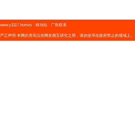
www.y1117.homes
-
移动站
-
广告联系
严正声明:本网的资讯仅供网友相互研究之用，请勿使用在政府禁止的领域上。