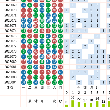
2026069
37
32
7
26
5
40
35
1
1
2
2026070
18
12
22
14
17
40
13
1
1
3
1
2026071
34
46
17
5
31
26
43
1
1
1
2026072
14
3
19
38
20
31
44
1
2
1
1
1
2026073
37
48
34
49
5
43
27
1
1
1
1
1
2026074
21
7
38
18
1
33
28
1
2
1
1
1
2026075
5
2
7
11
41
46
43
1
2
2
2026076
31
44
27
10
16
19
17
1
2
1
2026077
18
30
26
21
44
32
27
2
2
1
2026078
6
47
45
1
41
37
8
1
2
1
1
1
2026079
4
32
7
15
46
29
23
1
1
1
2
1
2026080
12
26
7
5
31
42
11
1
1
1
1
1
2026081
30
21
20
7
4
14
34
1
2
1
1
2026082
14
17
1
2
35
23
48
1
1
1
2
2026083
37
7
16
1
32
22
23
2
1
2
2026084
31
16
4
11
13
33
38
2
3
1
期数
一
二
三
四
五
六
特
全
部
统
计
0
1
2
3
4
5
6
27
2
24
22
18
17
累
计
开
出
次
数
12
10