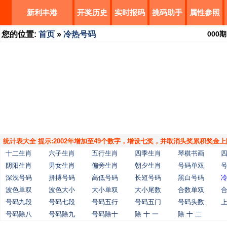
新利丰港
开奖历史
实时报码
挑码助手
属性参照
您的位置:
首页
»
冷热号码
000
期
统计表大全 提示:2002年增加至49个数字，增设七奖，并取消头奖累积奖金上
十二生肖
六子生肖
五行生肖
四季生肖
琴棋书画
阴阳生肖
男女生肖
偏旁生肖
朝夕生肖
号码单双
深浅号码
拼搏号码
高低号码
长短号码
黑白号码
波色单双
波色大小
大小单双
大小尾数
合数单双
号码九段
号码七段
号码五行
号码五门
号码头数
号码除八
号码除九
号码除十
除 十 一
除 十 二