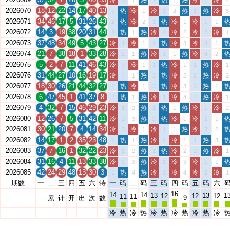
冷
热
热
热
冷
冷
3
1
1
1
1
4
2026070
18
12
22
14
17
40
13
热
冷
冷
热
热
冷
1
1
1
2
1
5
2026071
34
46
17
5
31
26
43
热
冷
热
冷
冷
2
2
1
1
1
1
2026072
14
3
19
38
20
31
44
热
热
冷
冷
冷
冷
3
1
1
2
2
1
2026073
37
48
34
49
5
43
27
冷
冷
热
冷
冷
1
1
1
3
3
1
2026074
21
7
38
18
1
33
28
冷
热
冷
热
冷
2
1
1
1
4
2
2026075
5
2
7
11
41
46
43
冷
冷
热
冷
热
冷
3
1
1
1
1
1
2026076
31
44
27
10
16
19
17
冷
热
热
冷
热
冷
4
1
2
2
2
2
2026077
18
30
26
21
44
32
27
热
冷
热
冷
热
1
1
3
3
3
1
2026078
6
47
45
1
41
37
8
热
热
冷
冷
热
冷
2
1
1
4
4
1
2026079
4
32
7
15
46
29
23
冷
热
热
热
冷
冷
1
2
1
1
1
2
2026080
12
26
7
5
31
42
11
冷
热
热
冷
冷
2
3
2
1
2
1
2026081
30
21
20
7
4
14
34
冷
冷
冷
热
冷
3
1
1
1
3
2
2026082
14
17
1
2
35
23
48
热
热
冷
冷
热
1
1
2
1
1
3
2026083
37
7
16
1
32
22
23
冷
热
热
冷
热
冷
1
2
1
2
2
1
2026084
31
16
4
11
13
33
38
冷
热
冷
冷
冷
2
3
1
3
1
1
2026085
42
24
29
48
13
30
3
热
热
冷
冷
冷
冷
1
4
2
4
2
1
期数
一
二
三
四
五
六
特
一
码
二
码
三
码
四
码
五
码
六
16
14
14
13
13
1
12
12
12
11
11
9
累
计
开
出
次
数
冷
热
冷
热
冷
热
冷
热
冷
热
冷