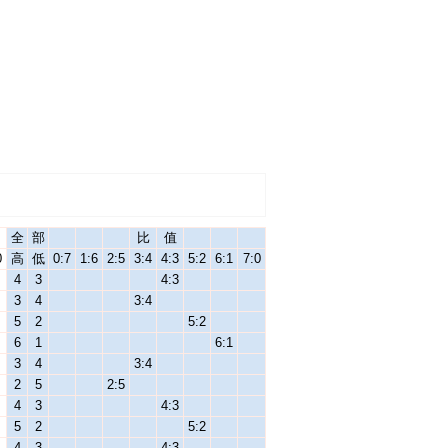
全
部
比
值
0
高
低
0:7
1:6
2:5
3:4
4:3
5:2
6:1
7:0
4
3
4:3
3
4
3:4
5
2
5:2
6
1
6:1
3
4
3:4
2
5
2:5
4
3
4:3
5
2
5:2
4
3
4:3