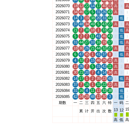
高
3
1
2026070
18
12
22
14
17
40
13
高
高
4
2026071
34
46
17
5
31
26
43
高
5
1
2026072
14
3
19
38
20
31
44
低
1
2
2026073
37
48
34
49
5
43
27
高
高
1
2026074
21
7
38
18
1
33
28
低
高
1
2026075
5
2
7
11
41
46
43
低
2
1
2026076
31
44
27
10
16
19
17
低
高
3
2026077
18
30
26
21
44
32
27
高
高
1
2026078
6
47
45
1
41
37
8
低
高
1
2026079
4
32
7
15
46
29
23
高
1
1
2026080
12
26
7
5
31
42
11
高
高
2
2026081
30
21
20
7
4
14
34
高
3
1
2026082
14
17
1
2
35
23
48
低
高
1
2026083
37
7
16
1
32
22
23
高
高
1
2026084
31
16
4
11
13
33
38
低
1
1
2026085
42
24
29
48
13
30
3
低
2
2
期数
一
二
三
四
五
六
特
一
码
二
1
13
12
累
计
开
出
次
数
高
低
高