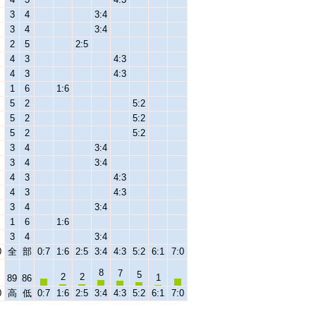
3
4
3:4
3
4
3:4
2
5
2:5
4
3
4:3
4
3
4:3
1
6
1:6
5
2
5:2
5
2
5:2
5
2
5:2
3
4
3:4
3
4
3:4
4
3
4:3
4
3
4:3
3
4
3:4
1
6
1:6
3
4
3:4
0
全
部
0:7
1:6
2:5
3:4
4:3
5:2
6:1
7:0
8
7
5
2
2
1
89
86
0
高
低
0:7
1:6
2:5
3:4
4:3
5:2
6:1
7:0