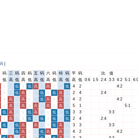
码
|
码
三
码
四
码
五
码
六
码
特
码
平
码
比
值
低
高
低
高
低
高
低
高
低
高
低
高
低
0:6
1:5
2:4
3:3
4:2
5:1
6:
4
2
4:2
低
低
高
高
低
1
1
1
1
1
1
2
4
2:4
低
高
低
低
高
2
2
1
1
1
1
4
2
4:2
高
高
低
高
高
3
1
2
2
1
2
5
1
5:1
高
高
高
高
高
4
2
3
1
2
3
3
3
3:3
低
高
低
高
低
低
3
1
2
1
1
2
4
2:4
高
低
低
低
低
1
4
2
1
2
2
3
3
3:3
低
低
高
高
低
高
1
1
1
3
1
4
2
4:2
低
高
低
高
高
1
2
2
1
1
2
3
3
3:3