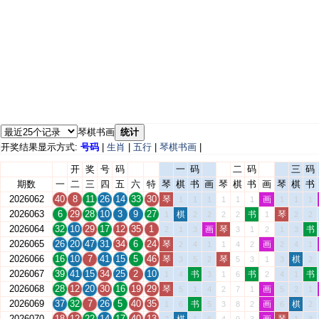
琴棋书画
统计
开奖结果显示方式:
号码
|
生肖
|
五行
|
琴棋书画
|
开
奖
号
码
一
码
二
码
三
码
期数
一
二
三
四
五
六
特
琴
棋
书
画
琴
棋
书
画
琴
棋
书
2026062
40
8
11
26
14
33
30
琴
画
1
1
1
1
1
1
1
1
1
2026063
6
29
28
10
3
9
27
棋
书
琴
1
2
2
2
2
1
2
2
2026064
32
10
29
17
12
35
1
画
琴
书
2
1
3
3
1
2
1
3
2026065
26
20
47
31
34
6
24
琴
画
2
4
1
1
4
2
2
4
1
2026066
16
10
7
41
15
5
46
琴
琴
棋
3
5
2
5
3
1
3
2
2026067
39
41
15
34
25
2
10
书
书
书
1
4
3
1
6
2
4
1
2026068
28
12
20
30
16
19
29
琴
画
5
1
4
2
7
1
5
2
1
2026069
37
32
7
26
5
40
35
书
画
棋
1
6
5
3
8
2
6
2
2026070
18
12
22
14
17
40
13