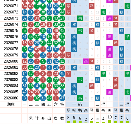
棋
画
琴
2
1
6
4
9
3
1
3
2026071
34
46
17
5
31
26
43
琴
琴
书
1
2
7
10
4
1
1
2
2026072
14
3
19
38
20
31
44
琴
书
棋
2
3
8
1
11
2
2
1
2026073
37
48
34
49
5
43
27
书
画
琴
1
3
9
2
12
1
1
2
2026074
21
7
38
18
1
33
28
棋
棋
琴
2
1
10
3
2
1
2
3
2026075
5
2
7
11
41
46
43
书
琴
棋
3
1
11
1
3
2
1
4
2026076
31
44
27
10
16
19
17
棋
画
书
4
1
12
1
2
4
2
1
2026077
18
30
26
21
44
32
27
棋
棋
琴
5
2
13
2
5
1
2
1
2026078
6
47
45
1
41
37
8
棋
画
棋
6
3
14
3
1
6
1
2
2026079
4
32
7
15
46
29
23
琴
画
棋
1
4
15
4
2
7
2
3
2026080
12
26
7
5
31
42
11
画
琴
棋
1
2
5
3
8
1
3
4
2026081
30
21
20
7
4
14
34
棋
棋
2
6
1
1
9
2
4
1
5
2026082
14
17
1
2
35
23
48
琴
书
书
1
7
2
2
1
3
5
2
2026083
37
7
16
1
32
22
23
书
棋
琴
1
2
3
3
1
4
3
1
2026084
31
16
4
11
13
33
38
棋
琴
琴
2
1
4
1
2
5
4
2
2026085
42
24
29
48
13
30
3
棋
画
书
3
2
5
1
2
3
1
5
2026086
3
7
32
31
49
1
47
书
棋
4
1
6
2
4
1
2
6
1
期数
一
二
三
四
五
六
特
一
码
二
码
三
码
琴
棋
书
画
琴
棋
书
画
琴
棋
书
10
9
8
7
7
累
计
开
出
次
数
6
6
6
5
4
2