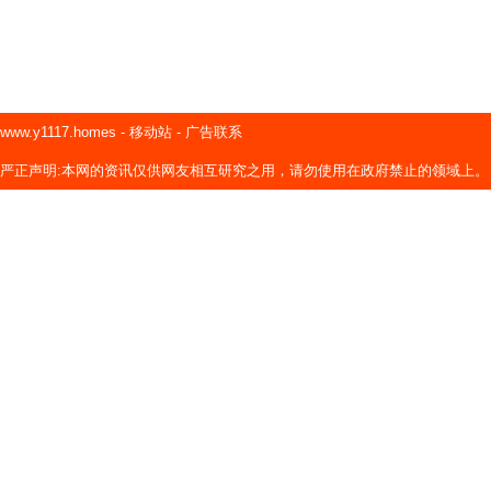
www.y1117.homes
-
移动站
-
广告联系
严正声明:本网的资讯仅供网友相互研究之用，请勿使用在政府禁止的领域上。