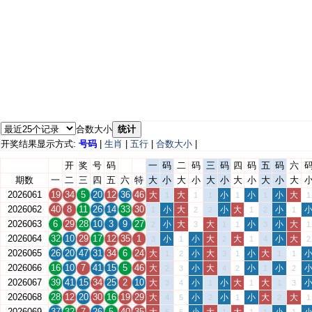
合数大小
统计
开奖结果显示方式:
号码
|
生肖
|
五行
|
合数大小
|
开
奖
号
码
一
码
二
码
三
码
四
码
五
码
六
期数
一
二
三
四
五
六
特
大
小
大
小
大
小
大
小
大
小
大
2026061
19
34
5
20
12
36
46
大
大
小
小
小
大
1
1
1
1
1
1
2026062
40
8
11
26
14
33
30
小
大
小
大
小
1
2
2
1
2
1
2026063
6
29
28
10
3
9
27
小
大
大
小
小
大
2
3
1
1
3
1
2026064
32
10
29
17
12
35
1
小
小
大
大
小
大
3
1
2
1
4
2
2026065
26
20
47
31
34
6
24
大
小
大
小
大
1
2
3
1
1
1
2026066
16
10
7
41
15
5
46
大
小
大
小
小
2
3
4
2
1
2
2026067
39
41
15
34
25
2
10
大
小
小
大
大
3
4
1
1
1
3
2026068
28
12
20
30
16
19
29
大
小
小
小
大
大
4
5
2
1
2
1
2026069
37
32
7
26
5
40
35