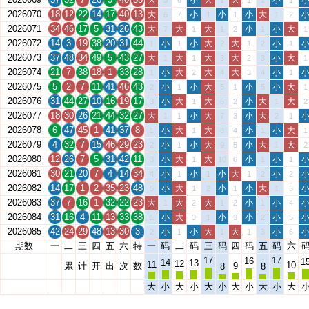
大
小
大
大
小
5
6
1
1
1
1
2026070
18
12
22
14
17
40
13
大
小
小
小
大
6
7
1
1
1
2
2026071
34
46
17
5
31
26
43
大
大
大
小
小
大
7
1
1
2
1
1
2026072
14
3
19
38
20
31
44
小
小
大
大
小
1
1
2
1
2
1
2026073
37
48
34
49
5
43
27
大
大
大
大
小
大
1
1
3
2
3
1
2026074
21
7
38
18
1
33
28
小
大
大
大
小
1
2
4
3
4
1
2026075
5
2
7
11
41
46
43
小
小
大
小
小
大
2
1
5
1
5
1
2026076
31
44
27
10
16
19
17
小
大
大
小
大
大
3
1
6
2
1
2
2026077
18
30
26
21
44
32
27
大
小
大
小
大
1
1
7
3
2
1
2026078
6
47
45
1
41
37
8
小
大
大
小
小
大
1
1
8
4
1
1
2026079
4
32
7
15
46
29
23
小
小
大
小
大
大
2
1
9
5
1
2
2026080
12
26
7
5
31
42
11
小
大
大
小
小
3
1
10
6
1
1
2026081
30
21
20
7
4
14
34
小
小
小
大
小
4
1
1
1
2
2
2026082
14
17
1
2
35
23
48
小
大
小
小
大
5
1
2
1
1
3
2026083
37
7
16
1
32
22
23
大
大
大
小
小
1
2
1
2
1
4
2026084
31
16
4
11
13
33
38
小
大
小
小
小
1
3
1
3
2
5
2026085
42
24
29
48
13
30
3
小
小
大
大
小
2
1
1
1
3
6
期数
一
二
三
四
五
六
特
一
码
二
码
三
码
四
码
五
码
六
17
17
16
1
14
13
12
11
10
累
计
开
出
次
数
9
8
8
大
小
大
小
大
小
大
小
大
小
大