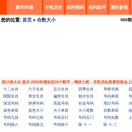
新利丰港
开奖历史
实时报码
挑码助手
属性参照
您的位置:
首页
»
合数大小
000
期
统计表大全 提示:2002年增加至49个数字，增设七奖，并取消头奖累积奖金上
十二生肖
六子生肖
五行生肖
四季生肖
琴棋书画
阴阳生肖
男女生肖
偏旁生肖
朝夕生肖
号码单双
深浅号码
拼搏号码
高低号码
长短号码
黑白号码
波色单双
波色大小
大小单双
大小尾数
合数单双
号码九段
号码七段
号码五行
号码五门
号码头数
号码除八
号码除九
号码除十
除 十 一
除 十 二