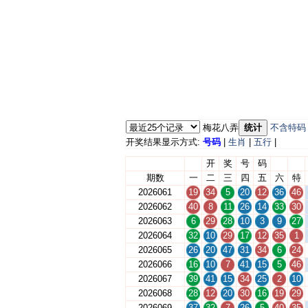
梅花八弄
统计
不含特码
开奖结果显示方式:
号码
|
生肖
|
五行
|
开
奖
号
码
期数
一
二
三
四
五
六
特
2026061
19
34
5
20
12
36
46
2026062
40
8
11
26
14
33
30
2026063
6
29
28
10
3
9
27
2026064
32
10
29
17
12
35
1
2026065
26
20
47
31
34
6
24
2026066
16
10
7
41
15
5
46
2026067
39
41
15
34
25
2
10
2026068
28
12
20
30
16
19
29
2026069
37
32
7
26
5
40
35