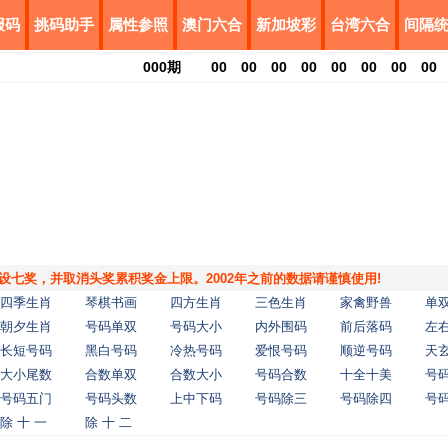
报码
挑码助手
属性参照
澳门六合
新加坡彩
台湾六合
间隔
000
期
00
00
00
00
00
00
00
00
，增设七奖，并取消头奖累积奖金上限。2002年之前的数据请谨慎使用!
四季生肖
琴棋书画
四方生肖
三色生肖
家禽野兽
单
朝夕生肖
号码单双
号码大小
内外围码
前后落码
左
长短号码
黑白号码
冷热号码
爱恨号码
顺逆号码
天
大小尾数
合数单双
合数大小
号码合数
十全十美
号
号码五门
号码头数
上中下码
号码除三
号码除四
号
除 十 一
除 十 二