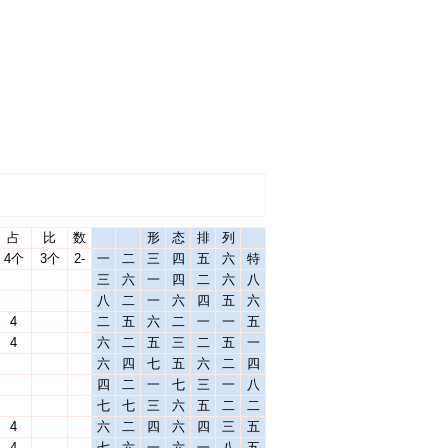
占
比
数
形
态
排
列
4个
3个
2-
一
二
三
四
五
六
特
三
六
一
四
二
六
八
八
二
一
六
四
五
六
4
二
五
六
二
一
一
五
4
六
二
五
三
二
五
一
六
四
七
五
六
二
四
四
二
一
七
三
一
八
七
七
三
六
五
二
二
4
六
二
四
六
四
三
五
4
七
六
一
六
一
八
五