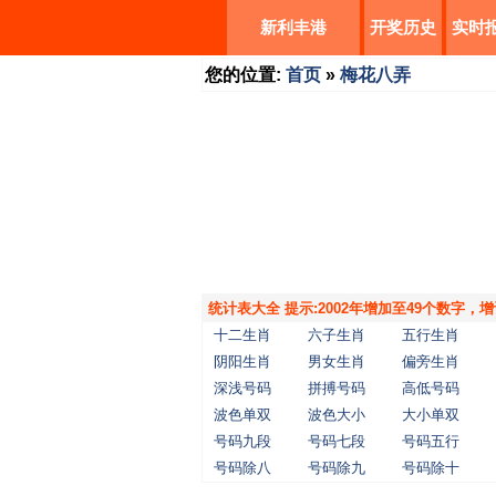
新利丰港
开奖历史
实时
您的位置:
首页
»
梅花八弄
统计表大全 提示:2002年增加至49个数字
十二生肖
六子生肖
五行生肖
阴阳生肖
男女生肖
偏旁生肖
深浅号码
拼搏号码
高低号码
波色单双
波色大小
大小单双
号码九段
号码七段
号码五行
号码除八
号码除九
号码除十