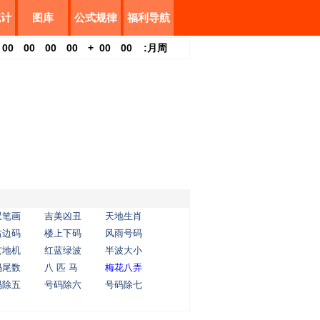
统计
图库
公式规律
福利导航
00
00
00
00
+
00
00
:
月
周
双笔画
吉美凶丑
天地生肖
右边码
楼上下码
风雨号码
玄地机
红蓝绿波
半波大小
码尾数
八 匹 马
梅花八弄
码除五
号码除六
号码除七