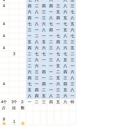
4
四
二
四
四
三
八
三
六
八
三
一
五
六
七
四
一
三
八
四
五
八
4
七
八
六
七
一
七
五
三
一
八
四
一
五
六
4
一
二
一
一
七
八
七
五
八
五
二
四
三
三
4
四
六
六
三
八
六
五
3
二
七
七
一
七
七
二
二
六
一
三
八
五
三
二
六
一
一
五
八
一
六
三
四
一
二
四
六
四
三
一
二
五
三
八
4
七
一
四
一
六
四
三
五
四
二
一
三
五
八
八
四
五
八
三
六
一
4个
3个
2-
一
二
三
四
五
六
特
占
比
数
9
1