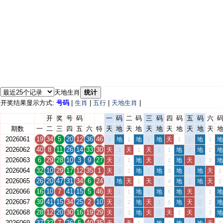
天地生肖
统计
开奖结果显示方式:
号码
|
生肖
|
五行
|
天地生肖
|
开
奖
号
码
一
码
二
码
三
码
四
码
五
码
六
期数
一
二
三
四
五
六
特
天
地
天
地
天
地
天
地
天
地
天
2026061
19
34
5
20
12
36
46
地
地
地
天
地
地
1
1
1
1
1
1
2026062
40
8
11
26
14
33
30
天
天
天
地
地
地
1
1
1
1
2
2
2026063
6
29
28
10
3
9
27
天
地
天
地
天
地
2
1
2
2
1
3
2026064
32
10
29
17
12
35
1
天
地
地
地
地
天
3
2
1
3
1
1
2026065
26
20
47
31
34
6
24
地
天
天
地
地
天
1
1
1
4
2
2
2026066
16
10
7
41
15
5
46
天
地
地
地
天
地
1
1
1
5
1
1
2026067
39
41
15
34
25
2
10
天
地
天
地
天
地
2
2
1
6
2
2
2026068
28
12
20
30
16
19
29
天
地
天
天
天
地
3
3
2
1
3
3
2026069
37
32
7
26
5
40
35