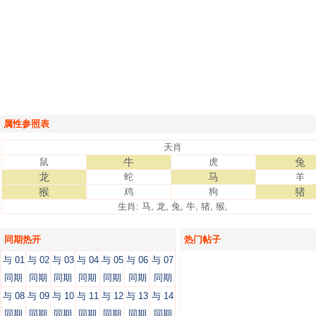
属性参照表
天肖
牛
兔
鼠
虎
龙
马
蛇
羊
猴
猪
鸡
狗
生肖: 马, 龙, 兔, 牛, 猪, 猴,
同期热开
热门帖子
与 01
与 02
与 03
与 04
与 05
与 06
与 07
同期
同期
同期
同期
同期
同期
同期
与 08
与 09
与 10
与 11
与 12
与 13
与 14
同期
同期
同期
同期
同期
同期
同期