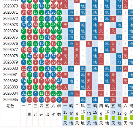
天
天
地
地
地
天
4
1
1
1
1
1
2026070
18
12
22
14
17
40
13
天
地
地
地
地
天
5
1
2
2
2
2
2026071
34
46
17
5
31
26
43
地
地
地
地
地
地
1
2
3
3
3
1
2026072
14
3
19
38
20
31
44
地
天
地
地
天
地
2
1
4
4
1
2
2026073
37
48
34
49
5
43
27
天
地
地
天
地
地
1
1
5
1
1
3
2026074
21
7
38
18
1
33
28
地
地
地
天
天
地
1
2
6
2
1
4
2026075
5
2
7
11
41
46
43
地
地
地
天
地
地
2
3
7
3
1
5
2026076
31
44
27
10
16
19
17
地
天
天
地
天
地
3
1
1
1
1
6
2026077
18
30
26
21
44
32
27
天
天
地
地
天
天
1
2
1
2
2
1
2026078
6
47
45
1
41
37
8
天
天
地
天
地
天
2
3
2
1
1
2
2026079
4
32
7
15
46
29
23
天
天
地
天
地
地
3
4
3
2
2
1
2026080
12
26
7
5
31
42
11
地
地
地
地
地
天
1
1
4
1
3
1
2026081
30
21
20
7
4
14
34
天
地
天
地
天
地
1
2
1
2
1
1
2026082
14
17
1
2
35
23
48
地
地
天
地
天
天
1
3
2
3
2
1
2026083
37
7
16
1
32
22
23
天
地
天
天
天
地
1
4
3
1
3
1
2026084
31
16
4
11
13
33
38
地
天
天
天
天
地
1
1
4
2
4
2
2026085
42
24
29
48
13
30
3
天
地
地
地
天
天
1
1
1
1
5
1
期数
一
二
三
四
五
六
特
一
码
二
码
三
码
四
码
五
码
六
16
16
1
15
15
13
12
10
10
9
9
9
累
计
开
出
次
数
天
地
天
地
天
地
天
地
天
地
天