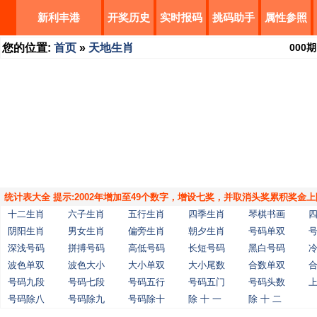
新利丰港
开奖历史
实时报码
挑码助手
属性参照
您的位置:
首页
»
天地生肖
000
期
统计表大全 提示:2002年增加至49个数字，增设七奖，并取消头奖累积奖金上
十二生肖
六子生肖
五行生肖
四季生肖
琴棋书画
阴阳生肖
男女生肖
偏旁生肖
朝夕生肖
号码单双
深浅号码
拼搏号码
高低号码
长短号码
黑白号码
波色单双
波色大小
大小单双
大小尾数
合数单双
号码九段
号码七段
号码五行
号码五门
号码头数
号码除八
号码除九
号码除十
除 十 一
除 十 二