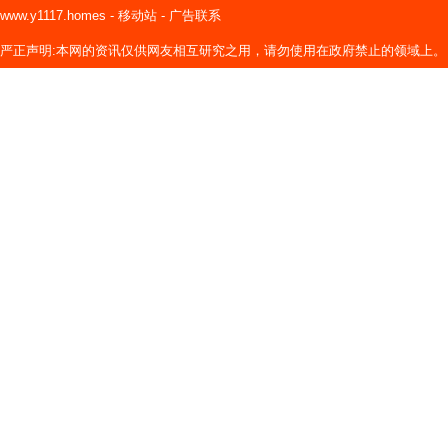
www.y1117.homes
-
移动站
-
广告联系
严正声明:本网的资讯仅供网友相互研究之用，请勿使用在政府禁止的领域上。