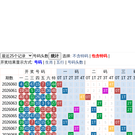
号码头数
统计
选择:
不含特码
|
包含特码
|
开奖结果显示方式:
号码
|
生肖
|
五行
|
号码头数
|
开
奖
号
码
一
码
二
码
三
期数
一
二
三
四
五
六
特
0T
1T
2T
3T
4T
0T
1T
2T
3T
4T
0T
1T
2T
2026060
4
43
47
15
7
37
44
0T
4T
1
1
1
1
1
1
1
1
1
1
1
2026061
19
34
5
20
12
36
46
1T
3T
0T
1
2
2
2
2
2
2
1
2
2
2026062
40
8
11
26
14
33
30
4T
0T
1T
2
1
3
3
3
3
1
2
1
3
2026063
6
29
28
10
3
9
27
0T
2T
2T
2
4
4
1
1
4
2
3
2
1
2026064
32
10
29
17
12
35
1
3T
1T
2T
1
3
5
2
2
1
3
4
3
2
2026065
26
20
47
31
34
6
24
2T
2T
2
4
1
3
3
1
4
5
4
3
1
2026066
16
10
7
41
15
5
46
1T
1T
0T
3
1
2
4
4
1
5
6
4
2
2026067
39
41
15
34
25
2
10
3T
4T
1T
4
1
2
5
5
1
2
6
1
3
2026068
28
12
20
30
16
19
29