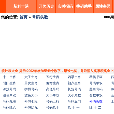
新利丰港
开奖历史
实时报码
挑码助手
属性参照
您的位置:
首页
»
号码头数
000
期
统计表大全 提示:2002年增加至49个数字，增设七奖，并取消头奖累积奖金上
十二生肖
六子生肖
五行生肖
四季生肖
琴棋书画
阴阳生肖
男女生肖
偏旁生肖
朝夕生肖
号码单双
深浅号码
拼搏号码
高低号码
长短号码
黑白号码
波色单双
波色大小
大小单双
大小尾数
合数单双
号码九段
号码七段
号码五行
号码五门
号码头数
号码除八
号码除九
号码除十
除 十 一
除 十 二