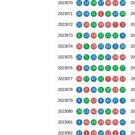
2023070
15
14
39
37
30
24
26
20
2023071
36
26
11
1
16
14
39
20
2023072
10
18
16
29
45
7
1
20
2023073
6
10
18
33
21
22
4
20
2023074
35
6
29
25
42
3
36
20
2023075
15
5
20
32
37
29
18
20
2023076
1
26
38
39
11
22
27
20
2023077
40
27
47
22
7
19
13
20
2023078
3
8
36
11
38
23
33
20
2023079
4
33
12
9
42
37
3
20
2023080
39
15
40
36
16
34
42
20
2023081
4
46
16
18
34
35
47
20
2023082
47
1
29
10
13
2
9
20