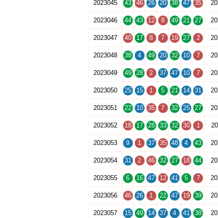
2023045
43
46
26
20
38
47
35
20
2023046
44
43
12
8
49
21
27
20
2023047
40
17
8
7
19
27
2
20
2023048
38
4
49
20
32
10
7
20
2023049
49
28
2
37
47
10
7
20
2023050
25
15
1
5
21
14
31
20
2023051
22
10
35
7
32
25
27
20
2023052
18
17
28
33
32
30
1
20
2023053
9
1
37
35
48
4
43
20
2023054
31
2
46
32
27
18
44
20
2023055
6
16
47
12
41
5
7
20
2023056
46
26
1
22
47
19
39
20
2023057
15
49
14
37
4
41
38
20