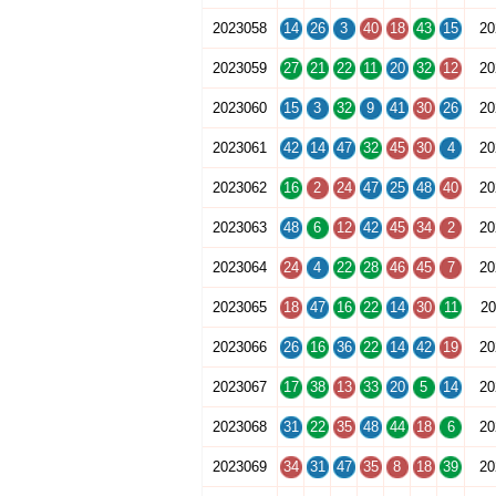
2023058
14
26
3
40
18
43
15
20
2023059
27
21
22
11
20
32
12
20
2023060
15
3
32
9
41
30
26
20
2023061
42
14
47
32
45
30
4
20
2023062
16
2
24
47
25
48
40
20
2023063
48
6
12
42
45
34
2
20
2023064
24
4
22
28
46
45
7
20
2023065
18
47
16
22
14
30
11
20
2023066
26
16
36
22
14
42
19
20
2023067
17
38
13
33
20
5
14
20
2023068
31
22
35
48
44
18
6
20
2023069
34
31
47
35
8
18
39
20