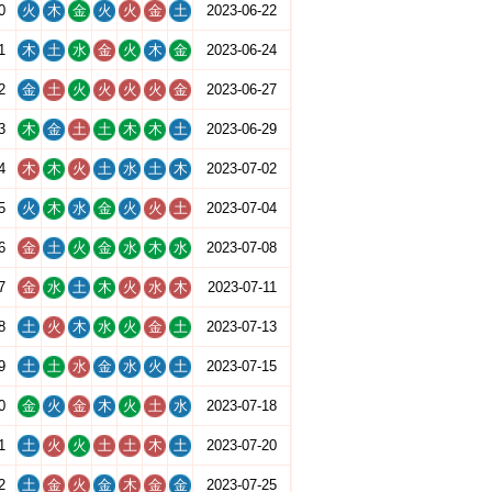
0
火
木
金
火
火
金
土
2023-06-22
1
木
土
水
金
火
木
金
2023-06-24
2
金
土
火
火
火
火
金
2023-06-27
3
木
金
土
土
木
木
土
2023-06-29
4
木
木
火
土
水
土
木
2023-07-02
5
火
木
水
金
火
火
土
2023-07-04
6
金
土
火
金
水
木
水
2023-07-08
7
金
水
土
木
火
水
木
2023-07-11
8
土
火
木
水
火
金
土
2023-07-13
9
土
土
水
金
水
火
土
2023-07-15
0
金
火
金
木
火
土
水
2023-07-18
1
土
火
火
土
土
木
土
2023-07-20
2
土
金
火
金
木
金
金
2023-07-25