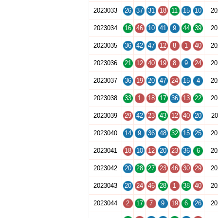
2023033
26
37
31
18
11
15
10
20
2023034
16
46
10
41
9
44
39
20
2023035
36
42
47
12
8
1
40
20
2023036
21
12
40
19
8
9
24
20
2023037
36
19
20
47
24
15
4
20
2023038
33
1
18
17
36
13
22
20
2023039
29
42
23
43
12
40
20
20
2023040
14
9
36
48
32
15
25
20
2023041
18
10
12
20
23
36
6
20
2023042
20
28
27
23
46
30
29
20
2023043
20
24
46
28
1
38
40
20
2023044
2
17
7
9
19
6
26
20