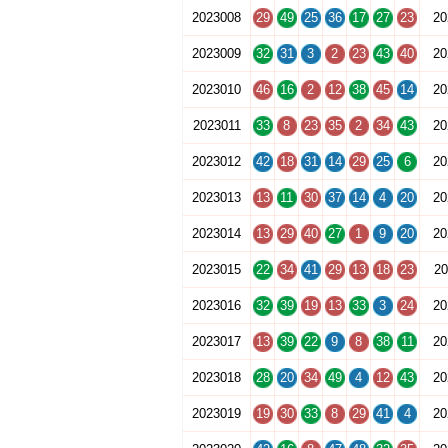
2023008
29
49
25
36
17
27
23
20
2023009
32
31
3
2
23
43
40
20
2023010
46
16
2
12
38
45
14
20
2023011
33
8
23
35
2
34
43
20
2023012
42
18
31
14
29
25
6
20
2023013
13
11
30
37
14
4
20
20
2023014
13
29
40
27
1
9
20
20
2023015
22
34
41
29
13
18
23
20
2023016
32
39
19
13
33
3
24
20
2023017
13
39
22
9
8
38
11
20
2023018
28
20
34
49
4
12
43
20
2023019
19
30
33
8
29
41
4
20