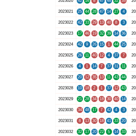
2023020
42
16
8
47
48
32
35
20
2023021
25
44
28
47
14
27
4
20
2023022
42
33
29
13
40
8
3
20
2023023
17
46
19
32
39
14
36
20
2023024
42
9
26
15
1
44
25
20
2023025
26
11
40
12
4
37
7
20
2023026
4
1
14
7
37
31
11
20
2023027
20
12
35
13
11
43
44
20
2023028
10
18
2
1
37
12
43
20
2023029
21
28
34
18
30
40
14
20
2023030
34
48
17
7
42
4
3
20
2023031
8
13
30
18
41
33
20
20
2023032
32
17
20
22
5
14
33
20