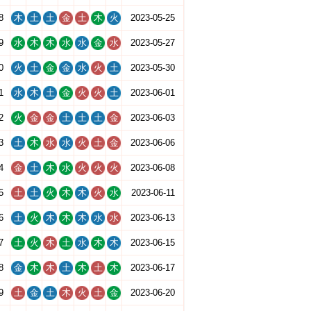
8
木
土
土
金
土
木
火
2023-05-25
9
水
木
木
水
水
金
水
2023-05-27
0
火
土
金
金
水
火
土
2023-05-30
1
水
木
土
金
火
火
土
2023-06-01
2
火
金
金
土
土
土
金
2023-06-03
3
土
木
水
水
火
土
金
2023-06-06
4
金
土
木
水
火
火
火
2023-06-08
5
土
土
火
木
木
火
水
2023-06-11
6
土
火
木
木
木
水
水
2023-06-13
7
土
火
木
土
水
木
木
2023-06-15
8
金
木
木
土
木
土
木
2023-06-17
9
土
金
土
木
火
土
金
2023-06-20