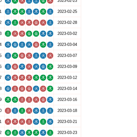
0
水
火
火
土
土
金
木
2023-02-23
1
土
木
水
土
木
水
土
2023-02-25
2
水
土
火
木
金
火
土
2023-02-28
3
土
火
水
金
金
木
木
2023-03-02
4
水
金
土
火
金
木
土
2023-03-04
5
土
水
金
水
土
火
火
2023-03-07
6
土
金
木
火
火
金
水
2023-03-09
7
水
水
木
木
水
木
木
2023-03-12
8
金
土
金
金
火
水
木
2023-03-14
9
木
水
土
土
火
金
木
2023-03-16
0
土
土
土
火
水
土
土
2023-03-18
1
火
木
火
土
水
土
水
2023-03-21
2
金
土
水
木
木
木
土
2023-03-23