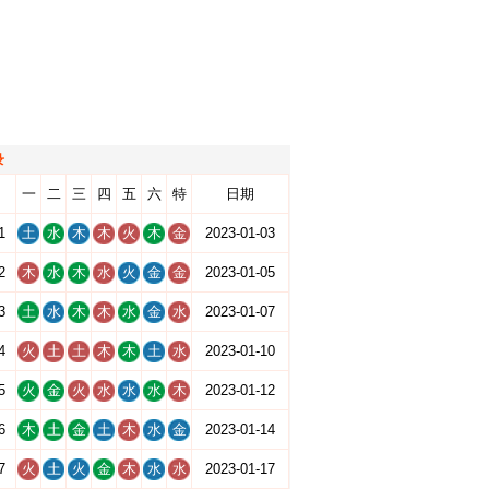
录
一
二
三
四
五
六
特
日期
1
土
水
木
木
火
木
金
2023-01-03
2
木
水
木
水
火
金
金
2023-01-05
3
土
水
木
木
水
金
水
2023-01-07
4
火
土
土
木
木
土
水
2023-01-10
5
火
金
火
水
水
水
木
2023-01-12
6
木
土
金
土
木
水
金
2023-01-14
7
火
土
火
金
木
水
水
2023-01-17