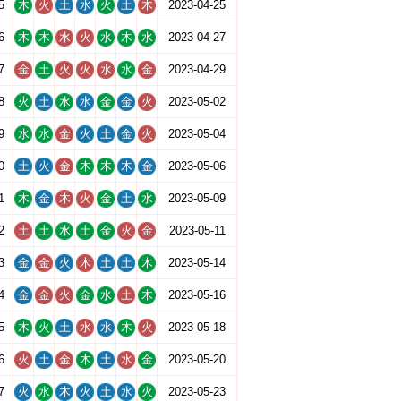
5
木
火
土
水
火
土
木
2023-04-25
6
木
木
水
火
水
木
水
2023-04-27
7
金
土
火
火
水
水
金
2023-04-29
8
火
土
水
水
金
金
火
2023-05-02
9
水
水
金
火
土
金
火
2023-05-04
0
土
火
金
木
木
木
金
2023-05-06
1
木
金
木
火
金
土
水
2023-05-09
2
土
土
水
土
金
火
金
2023-05-11
3
金
金
火
木
土
土
木
2023-05-14
4
金
金
火
金
水
土
木
2023-05-16
5
木
火
土
水
水
木
火
2023-05-18
6
火
土
金
木
土
水
金
2023-05-20
7
火
水
木
火
土
水
火
2023-05-23