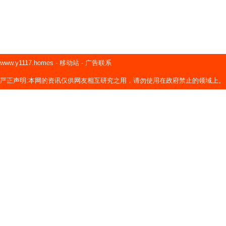
www.y1117.homes
-
移动站
-
广告联系
严正声明:本网的资讯仅供网友相互研究之用，请勿使用在政府禁止的领域上。