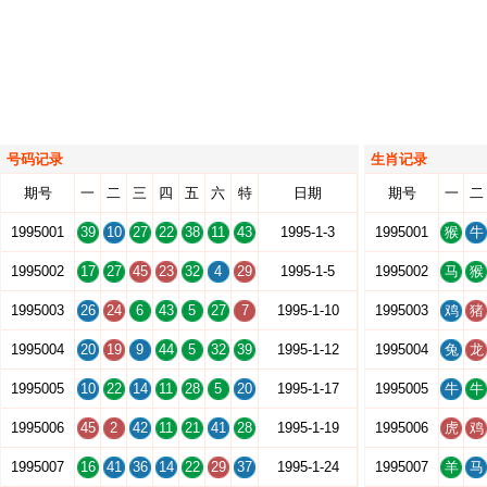
号码记录
生肖记录
期号
一
二
三
四
五
六
特
日期
期号
一
二
1995001
39
10
27
22
38
11
43
1995-1-3
1995001
猴
牛
1995002
17
27
45
23
32
4
29
1995-1-5
1995002
马
猴
1995003
26
24
6
43
5
27
7
1995-1-10
1995003
鸡
猪
1995004
20
19
9
44
5
32
39
1995-1-12
1995004
兔
龙
1995005
10
22
14
11
28
5
20
1995-1-17
1995005
牛
牛
1995006
45
2
42
11
21
41
28
1995-1-19
1995006
虎
鸡
1995007
16
41
36
14
22
29
37
1995-1-24
1995007
羊
马