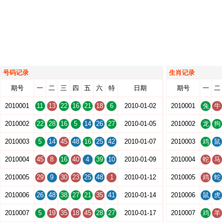
号码记录
生肖记录
期号
一
二
三
四
五
六
特
日期
期号
一
二
2010001
11
13
22
16
21
18
6
2010-01-02
2010001
兔
牛
2010002
22
28
16
5
14
26
27
2010-01-05
2010002
龙
狗
2010003
5
14
45
48
16
25
42
2010-01-07
2010003
鸡
鼠
2010004
45
8
16
40
4
39
10
2010-01-09
2010004
蛇
马
2010005
29
9
30
23
25
48
1
2010-01-12
2010005
鸡
蛇
2010006
26
48
38
27
21
35
41
2010-01-14
2010006
鼠
虎
2010007
5
19
35
18
45
28
27
2010-01-17
2010007
鸡
羊