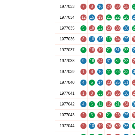
1977033
7
8
10
24
30
35
1
1977034
12
15
19
21
22
28
2
1977035
5
19
22
23
30
36
2
1977036
8
10
15
16
24
25
3
1977037
5
18
19
21
31
33
2
1977038
9
16
24
31
32
33
2
1977039
1
8
10
11
28
33
3
1977040
4
5
14
23
26
31
1
1977041
1
8
33
34
35
36
2
1977042
4
6
11
12
21
34
3
1977043
2
6
7
21
23
25
3
1977044
2
10
19
24
30
36