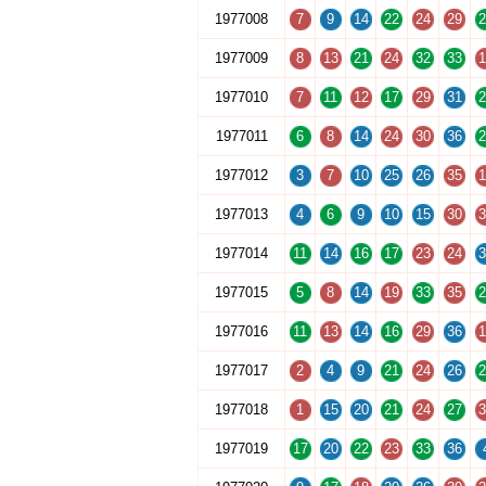
1977008
7
9
14
22
24
29
2
1977009
8
13
21
24
32
33
1
1977010
7
11
12
17
29
31
2
1977011
6
8
14
24
30
36
2
1977012
3
7
10
25
26
35
1
1977013
4
6
9
10
15
30
3
1977014
11
14
16
17
23
24
3
1977015
5
8
14
19
33
35
2
1977016
11
13
14
16
29
36
1
1977017
2
4
9
21
24
26
2
1977018
1
15
20
21
24
27
3
1977019
17
20
22
23
33
36