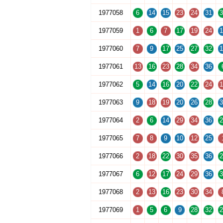
1977058
6
14
15
23
24
31
3
1977059
1
6
7
17
19
24
1
1977060
7
9
17
25
27
32
1
1977061
13
16
23
28
34
36
1977062
5
14
16
20
22
24
1
1977063
9
18
19
20
26
28
3
1977064
2
6
14
29
34
36
2
1977065
7
8
9
10
12
25
1977066
2
18
22
30
35
36
2
1977067
6
12
17
24
29
36
3
1977068
2
13
16
23
30
34
1977069
1
5
6
9
28
32
2