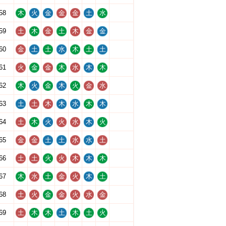
58
木
火
金
金
金
土
水
59
土
木
金
土
木
金
金
60
金
土
土
水
木
土
土
61
火
金
金
木
水
木
木
62
木
火
金
木
火
金
水
63
土
土
木
木
水
木
木
64
土
木
火
火
水
木
火
65
金
金
土
土
水
水
土
66
土
土
火
火
木
木
木
67
木
水
土
金
火
木
土
68
土
火
金
金
火
水
金
69
土
木
木
土
木
土
火