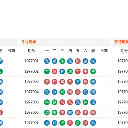
生肖记录
五行记
特
日期
期号
一
二
三
四
五
六
特
日期
期号
5
1977001
兔
虎
羊
兔
鼠
猪
蛇
19770
5
1977002
羊
鼠
狗
鸡
羊
牛
牛
19770
5
1977003
龙
蛇
猪
羊
龙
猴
蛇
19770
0
1977004
兔
狗
鸡
猴
羊
马
猴
19770
0
1977005
牛
鼠
马
鼠
龙
狗
猴
19770
1
1977006
鸡
猴
羊
蛇
鼠
羊
蛇
19770
6
1977007
虎
鸡
虎
羊
兔
鼠
马
19770