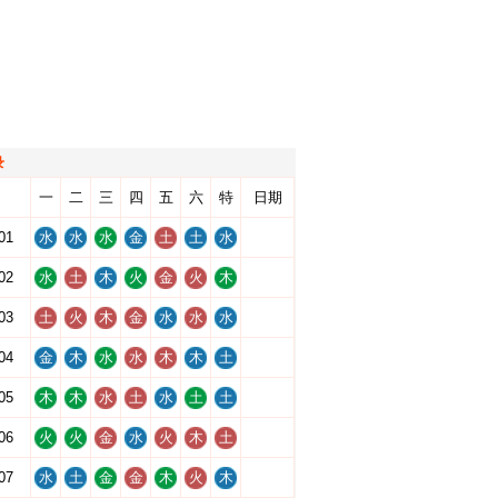
录
一
二
三
四
五
六
特
日期
01
水
水
水
金
土
土
水
02
水
土
木
火
金
火
木
03
土
火
木
金
水
水
水
04
金
木
水
水
木
木
土
05
木
木
水
土
水
土
土
06
火
火
金
水
火
木
土
07
水
土
金
金
木
火
木