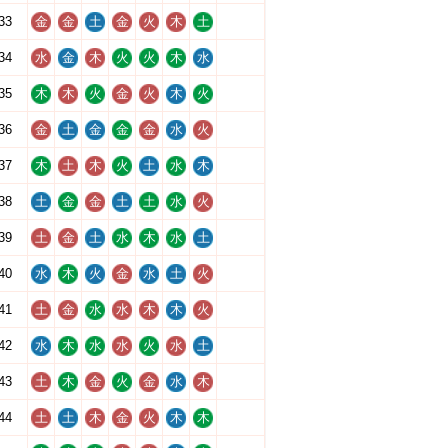
33
金
金
土
金
火
木
土
34
水
金
木
火
火
木
水
35
木
木
火
金
火
木
火
36
金
土
金
金
金
水
火
37
木
土
木
火
土
水
木
38
土
金
金
土
土
水
火
39
土
金
土
水
木
水
土
40
水
木
火
金
水
土
火
41
土
金
水
水
木
木
火
42
水
木
水
水
火
水
土
43
土
木
金
火
金
水
木
44
土
土
木
金
火
木
木