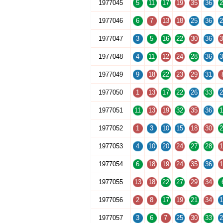
1977045
5
11
17
19
35
36
2
1977046
6
7
13
18
25
36
2
1977047
3
5
16
22
30
36
3
1977048
4
11
12
24
28
36
3
1977049
9
18
22
23
29
31
1977050
1
13
17
22
26
33
2
1977051
11
13
19
32
35
36
1
1977052
1
3
10
15
18
30
2
1977053
4
10
20
24
27
28
1
1977054
6
18
19
24
35
36
1
1977055
13
18
22
27
29
34
1977056
2
8
17
19
21
34
1
1977057
3
6
7
25
30
33
2