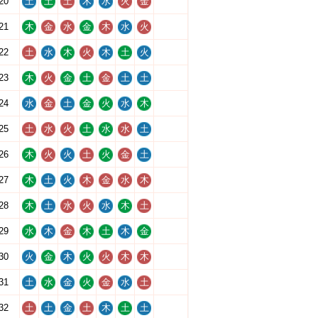
20
土
土
土
木
水
火
金
21
木
金
水
金
木
水
火
22
土
水
木
火
木
土
火
23
木
火
金
土
金
土
土
24
水
金
土
金
火
水
木
25
土
水
火
土
水
水
土
26
木
火
火
土
火
金
土
27
木
土
火
木
金
水
木
28
木
土
水
火
水
木
土
29
水
木
金
木
土
木
金
30
火
金
木
火
火
木
木
31
土
水
金
火
金
水
土
32
土
土
金
土
木
土
土