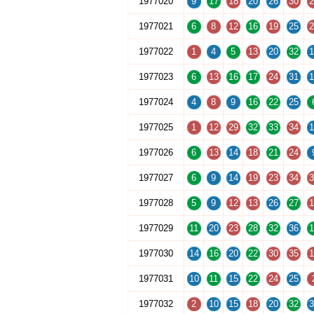
1977020
9
17
18
20
26
30
2
1977021
6
8
12
16
19
25
2
1977022
1
4
5
13
20
32
1
1977023
6
13
16
17
24
31
1
1977024
4
8
9
16
22
25
1977025
1
12
29
32
33
34
1
1977026
6
13
14
18
21
24
1977027
6
9
14
19
23
34
3
1977028
5
9
12
13
26
27
1
1977029
11
20
23
28
32
36
1
1977030
14
16
20
22
30
35
1
1977031
10
11
15
22
24
25
1977032
2
10
15
18
20
32
3