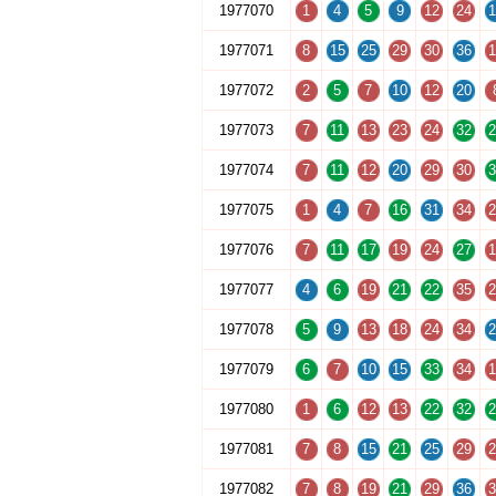
1977070
1
4
5
9
12
24
1
1977071
8
15
25
29
30
36
1
1977072
2
5
7
10
12
20
1977073
7
11
13
23
24
32
2
1977074
7
11
12
20
29
30
3
1977075
1
4
7
16
31
34
2
1977076
7
11
17
19
24
27
1
1977077
4
6
19
21
22
35
2
1977078
5
9
13
18
24
34
2
1977079
6
7
10
15
33
34
1
1977080
1
6
12
13
22
32
2
1977081
7
8
15
21
25
29
2
1977082
7
8
19
21
29
36
3