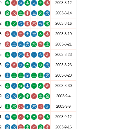
0
金
火
火
水
火
土
水
2003-8-12
1
金
火
土
木
金
火
火
2003-8-14
2
土
火
金
水
木
火
水
2003-8-16
3
水
火
土
土
金
木
木
2003-8-19
4
火
土
火
火
水
木
土
2003-8-21
5
金
土
木
水
土
金
金
2003-8-23
6
火
水
水
火
火
水
火
2003-8-26
7
土
土
土
金
土
土
火
2003-8-28
8
水
火
火
木
土
木
金
2003-8-30
9
金
火
火
水
木
土
金
2003-9-4
0
土
水
水
金
木
金
金
2003-9-9
1
金
土
木
土
水
土
水
2003-9-12
2
金
火
土
土
木
金
木
2003-9-16