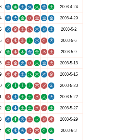
3
金
金
土
火
火
金
土
2003-4-24
4
水
火
金
水
金
金
金
2003-4-29
5
火
金
土
水
木
金
土
2003-5-2
6
金
水
水
土
水
金
火
2003-5-6
7
金
水
木
金
金
木
土
2003-5-9
8
土
金
火
水
火
金
火
2003-5-13
9
水
水
土
水
木
木
金
2003-5-15
0
火
土
土
土
木
火
金
2003-5-20
1
木
土
土
土
水
火
火
2003-5-22
2
金
木
土
土
水
木
土
2003-5-27
3
木
木
火
土
火
金
水
2003-5-29
4
水
水
火
金
木
金
金
2003-6-3