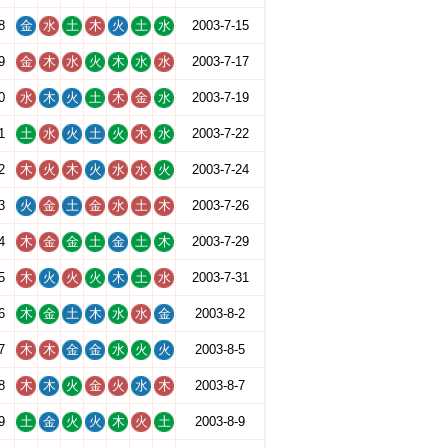
8
金
水
土
木
火
土
水
2003-7-15
9
金
木
水
火
木
水
水
2003-7-17
0
水
木
火
土
木
金
水
2003-7-19
1
土
水
火
土
火
木
水
2003-7-22
2
木
火
木
火
水
水
火
2003-7-24
3
火
金
土
金
水
土
木
2003-7-26
4
木
金
金
土
金
土
木
2003-7-29
5
木
火
火
火
木
土
水
2003-7-31
6
木
金
土
木
水
水
金
2003-8-2
7
木
木
金
金
水
火
火
2003-8-5
8
木
木
火
金
火
水
木
2003-8-7
9
土
金
火
火
木
火
土
2003-8-9