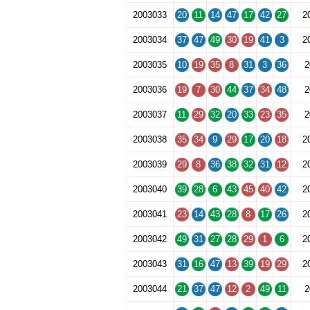
2003033
20
11
14
47
17
42
27
2
2003034
37
47
49
30
19
41
3
2
2003035
10
19
35
8
31
3
36
2
2003036
19
7
30
44
37
34
48
2
2003037
11
29
32
20
33
23
35
2
2003038
35
34
9
29
17
20
18
2
2003039
29
8
36
38
32
31
12
2
2003040
39
28
6
43
45
40
42
2
2003041
23
14
43
28
8
17
26
2
2003042
49
31
27
28
29
1
6
2
2003043
31
16
47
13
39
19
29
2
2003044
21
37
47
12
2
49
11
2