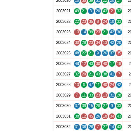
2003020
10
35
39
31
22
20
17
2
2003021
49
21
3
20
43
2
32
2
2003022
22
23
35
8
24
10
33
2
2003023
13
14
39
23
21
42
36
2
2003024
30
28
23
34
13
42
20
2
2003025
48
22
21
9
26
37
35
2
2003026
48
12
43
30
40
17
18
2
2003027
32
29
21
43
38
41
7
2
2003028
13
6
47
11
40
24
42
2
2003029
7
11
33
23
13
31
28
2
2003030
37
39
15
28
27
9
33
2
2003031
38
12
45
26
18
34
43
2
2003032
31
36
26
7
27
14
43
2