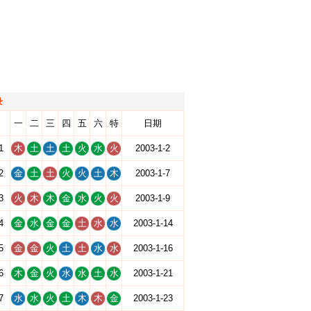
录
一
二
三
四
五
六
特
日期
1
木
土
土
土
火
水
火
2003-1-2
2
金
土
土
火
火
土
木
2003-1-7
3
火
木
木
金
水
火
火
2003-1-9
4
金
水
金
金
土
水
水
2003-1-14
5
金
金
火
土
土
水
水
2003-1-16
6
木
金
火
水
水
土
水
2003-1-21
7
水
水
火
土
木
木
金
2003-1-23