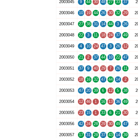
2003045
9
44
30
48
27
33
37
2
2003046
10
19
44
26
30
32
29
2
2003047
27
38
31
14
44
3
26
2
2003048
22
3
11
18
24
37
49
2
2003049
4
10
24
47
3
26
12
2
2003050
21
2
37
44
10
22
47
2
2003051
37
9
40
29
7
26
11
2
2003052
18
16
32
47
44
14
2
2
2003053
47
20
39
6
12
5
38
2
2003054
12
46
1
16
13
36
49
2
2003055
23
15
1
33
6
21
30
2
2003056
42
24
28
29
30
49
47
2
2003057
17
31
28
37
43
14
39
2