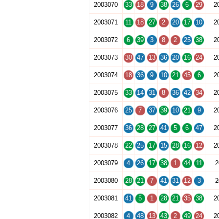
2003070
33
18
9
38
26
6
29
2
2003071
11
18
27
2
20
17
10
2
2003072
6
39
3
8
2
25
38
2
2003073
30
47
13
36
20
16
24
2
2003074
18
36
9
10
21
45
6
2
2003075
33
14
31
8
36
42
34
2
2003076
25
7
37
39
10
21
9
2
2003077
36
28
27
41
5
6
47
2
2003078
22
25
17
15
28
16
12
2
2003079
4
26
17
38
1
44
11
2
2003080
28
21
7
41
31
12
3
2
2003081
41
5
1
28
21
35
38
2
2003082
4
48
13
43
2
49
24
2