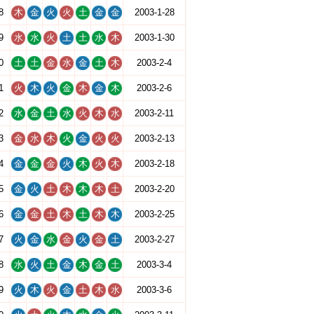
8
木
金
火
火
土
金
金
2003-1-28
9
水
水
火
土
土
水
木
2003-1-30
0
土
土
金
水
金
土
木
2003-2-4
1
火
木
火
金
木
金
木
2003-2-6
2
水
金
土
水
火
木
水
2003-2-11
3
金
水
木
火
金
火
火
2003-2-13
4
金
金
金
火
木
火
木
2003-2-18
5
金
火
土
木
木
木
土
2003-2-20
6
金
金
土
木
土
木
木
2003-2-25
7
火
金
水
金
火
金
土
2003-2-27
8
水
火
土
金
木
金
土
2003-3-4
9
火
木
火
金
土
木
水
2003-3-6