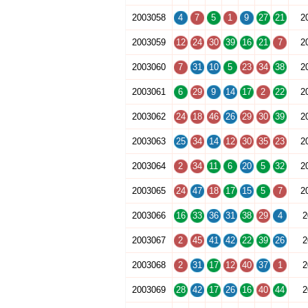
2003058
4
7
5
1
9
27
21
2
2003059
12
24
30
39
16
21
7
2
2003060
7
31
10
5
23
34
38
2
2003061
6
29
9
14
17
2
22
2
2003062
24
18
46
26
29
30
39
2
2003063
25
34
14
12
30
35
23
2
2003064
2
34
11
6
20
5
32
2
2003065
24
47
18
17
15
5
7
2
2003066
16
33
36
31
38
29
4
2
2003067
2
45
41
42
22
39
26
2
2003068
2
31
17
12
40
37
1
2
2003069
28
42
17
26
16
40
44
2