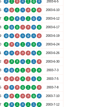
5
火
土
水
火
土
金
水
2003-6-5
6
火
金
土
火
水
木
水
2003-6-10
7
土
水
木
土
土
金
火
2003-6-12
8
水
金
金
火
木
水
金
2003-6-17
9
金
火
木
火
金
火
金
2003-6-19
0
水
木
水
土
火
水
火
2003-6-24
1
水
火
火
水
水
火
金
2003-6-26
2
火
木
木
火
土
土
木
2003-6-30
3
火
金
火
土
金
土
水
2003-7-3
4
金
木
木
木
土
土
金
2003-7-5
5
木
木
木
金
土
水
水
2003-7-8
6
金
木
土
水
水
金
火
2003-7-10
7
火
木
土
水
土
土
火
2003-7-12