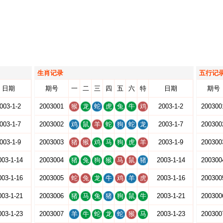
生肖记录
五行记
日期
期号
一
二
三
四
五
六
特
日期
期号
003-1-2
2003001
猴
龙
蛇
虎
兔
牛
鸡
2003-1-2
200300
003-1-7
2003002
鸡
鼠
羊
蛇
狗
蛇
龙
2003-1-7
200300
003-1-9
2003003
猪
猴
鸡
马
狗
虎
羊
2003-1-9
200300
003-1-14
2003004
猪
兔
狗
猴
马
鼠
猪
2003-1-14
200300
003-1-16
2003005
蛇
兔
龙
牛
鸡
羊
虎
2003-1-16
200300
003-1-21
2003006
猪
马
兔
猪
狗
鼠
牛
2003-1-21
200300
003-1-23
2003007
羊
牛
蛇
龙
蛇
猴
马
2003-1-23
200300