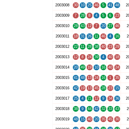
2003008
30
10
25
46
5
41
48
2
2003009
7
28
8
4
5
6
23
2
2003010
28
43
12
7
20
27
46
2
2003011
18
31
26
11
46
4
16
2
2003012
22
11
28
38
40
23
29
2
2003013
12
8
24
39
4
40
18
2
2003014
20
49
19
10
16
40
24
2
2003015
41
48
13
24
16
1
35
2
2003016
42
19
13
45
28
23
15
2
2003017
25
4
21
12
9
34
36
2
2003018
38
9
44
42
32
33
43
2
2003019
48
15
40
20
35
45
30
2