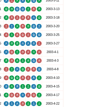
0
火
土
火
木
水
金
火
2003-3-11
1
金
水
金
金
土
木
木
2003-3-13
2
水
木
土
水
木
火
金
2003-3-18
3
土
土
火
木
水
金
土
2003-3-20
4
水
土
木
金
土
金
金
2003-3-25
5
火
水
水
火
火
水
土
2003-3-27
6
火
金
土
水
火
火
火
2003-4-1
7
木
水
水
土
水
金
水
2003-4-3
8
土
土
火
金
火
木
金
2003-4-8
9
水
金
金
木
土
木
土
2003-4-10
0
水
火
木
土
土
火
金
2003-4-15
1
水
金
木
火
火
金
土
2003-4-17
2
木
土
火
水
土
土
土
2003-4-22