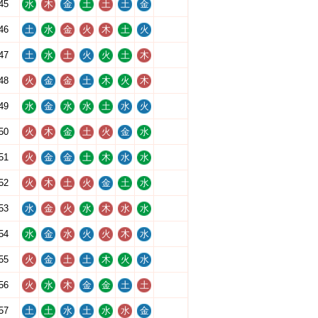
45
水
木
金
土
土
土
金
46
土
水
金
火
木
土
火
47
土
水
土
火
火
土
木
48
火
金
金
土
木
火
木
49
水
金
水
水
土
水
火
50
火
木
金
土
火
金
水
51
火
金
金
土
木
水
水
52
火
木
土
火
金
土
水
53
水
金
火
水
木
水
水
54
水
金
水
火
火
木
水
55
火
金
土
土
木
火
水
56
火
水
木
金
金
土
土
57
土
土
水
土
水
水
金