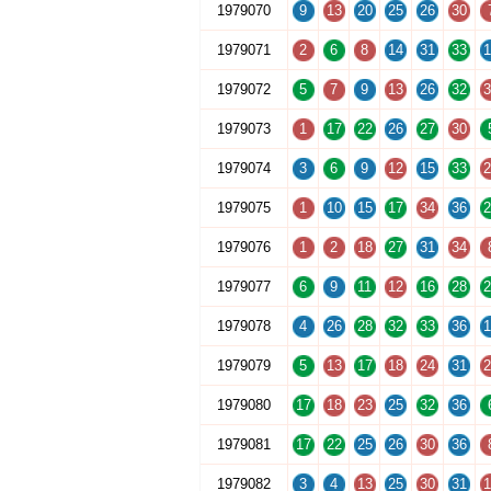
1979070
9
13
20
25
26
30
1979071
2
6
8
14
31
33
1
1979072
5
7
9
13
26
32
3
1979073
1
17
22
26
27
30
1979074
3
6
9
12
15
33
2
1979075
1
10
15
17
34
36
2
1979076
1
2
18
27
31
34
1979077
6
9
11
12
16
28
2
1979078
4
26
28
32
33
36
1
1979079
5
13
17
18
24
31
2
1979080
17
18
23
25
32
36
1979081
17
22
25
26
30
36
1979082
3
4
13
25
30
31
1