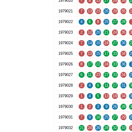
1979020
7
8
13
27
29
35
2
1979021
7
13
23
26
29
35
1
1979022
4
6
8
25
27
28
1979023
2
12
20
21
24
35
3
1979024
7
14
15
24
27
36
2
1979025
7
13
15
17
33
34
2
1979026
8
17
22
24
33
36
1979027
6
11
23
27
33
34
2
1979028
2
4
6
11
27
31
3
1979029
1
4
5
13
19
34
3
1979030
1
2
3
9
26
28
3
1979031
7
9
16
25
27
29
2
1979032
21
24
26
28
32
33
1