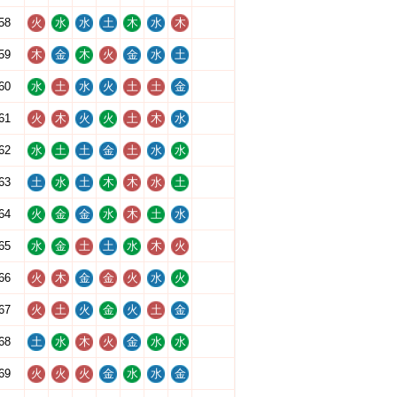
58
火
水
水
土
木
水
木
59
木
金
木
火
金
水
土
60
水
土
水
火
土
土
金
61
火
木
火
火
土
木
水
62
水
土
土
金
土
水
水
63
土
水
土
木
木
水
土
64
火
金
金
水
木
土
水
65
水
金
土
土
水
木
火
66
火
木
金
金
火
水
火
67
火
土
火
金
火
土
金
68
土
水
木
火
金
水
水
69
火
火
火
金
水
水
金