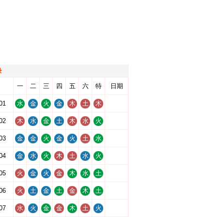
录
一
二
三
四
五
六
特
日期
01
水
金
火
金
木
土
木
02
木
水
金
土
木
水
火
03
金
金
火
金
火
土
水
04
金
水
火
木
土
水
火
05
火
金
火
金
木
水
土
06
火
土
金
土
金
木
土
07
水
火
金
金
木
土
火