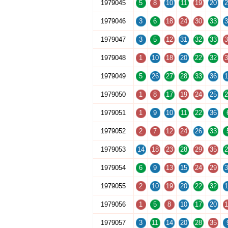
1979045
5
8
10
11
19
20
2
1979046
3
6
18
24
30
33
3
1979047
3
5
12
31
32
33
3
1979048
1
10
18
20
22
32
3
1979049
5
26
27
28
33
36
1
1979050
1
8
17
19
24
25
2
1979051
1
9
10
11
22
36
1979052
2
7
12
24
26
33
1979053
14
18
23
28
29
35
2
1979054
6
9
13
15
24
29
3
1979055
2
10
19
20
22
32
1
1979056
1
5
8
10
17
20
1
1979057
3
11
14
20
28
35