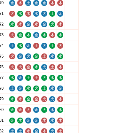
70
金
水
土
金
金
木
木
71
火
水
木
水
火
土
金
72
水
木
金
水
金
火
木
73
火
金
木
金
水
木
水
74
土
水
金
土
火
土
火
75
火
金
火
金
土
水
水
76
火
火
金
水
火
土
木
77
水
金
土
土
火
水
水
78
土
金
水
火
土
水
金
79
水
水
金
金
火
火
木
80
金
金
火
金
火
水
水
81
金
木
金
金
木
水
木
82
土
土
水
金
木
火
土