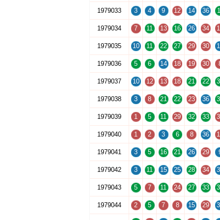
1979033
3
4
9
12
14
36
1
1979034
7
11
13
16
26
34
1
1979035
10
11
22
27
29
30
1
1979036
5
6
14
18
19
30
1979037
10
12
13
18
21
22
3
1979038
3
8
21
22
23
36
3
1979039
1
5
11
29
32
33
3
1979040
1
2
3
6
8
36
1
1979041
3
5
16
21
26
29
1979042
3
11
15
25
28
34
3
1979043
5
7
11
24
27
33
3
1979044
2
5
7
8
15
29
3