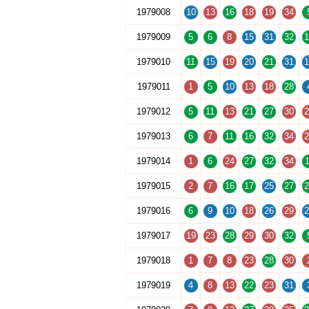
1979008
10
13
16
18
19
34
1979009
5
6
8
15
31
32
1
1979010
11
15
19
20
21
31
1
1979011
1
5
10
13
18
28
1979012
5
11
13
21
27
30
2
1979013
6
7
11
16
32
34
2
1979014
1
6
24
27
32
34
1
1979015
2
7
16
17
25
27
2
1979016
6
9
10
18
26
29
2
1979017
19
23
28
29
30
32
1979018
1
7
8
23
28
30
1979019
4
8
13
22
23
31