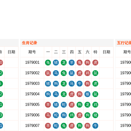
生肖记录
五行记
特
日期
期号
一
二
三
四
五
六
特
日期
期号
0
1979001
兔
猪
龙
羊
兔
狗
虎
19790
2
1979002
鼠
马
兔
鼠
虎
鸡
鼠
19790
6
1979003
猪
狗
龙
马
牛
狗
虎
19790
2
1979004
狗
马
龙
虎
狗
猴
鼠
19790
1
1979005
羊
猪
蛇
虎
狗
龙
鸡
19790
3
1979006
马
蛇
狗
鸡
虎
狗
猪
19790
1
1979007
羊
蛇
兔
虎
狗
狗
牛
19790