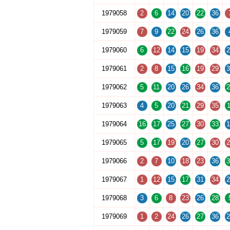
1979058
2
6
14
20
22
36
1979059
7
9
22
24
26
36
1979060
6
12
14
15
19
34
2
1979061
2
8
15
16
19
29
3
1979062
5
11
20
26
34
36
2
1979063
4
5
20
21
29
35
1
1979064
16
17
25
27
30
33
1
1979065
5
17
19
20
27
30
2
1979066
2
7
10
18
23
36
3
1979067
1
12
15
17
31
34
2
1979068
3
6
8
23
26
28
1979069
1
2
24
26
27
36
2