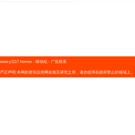
www.y1117.homes
-
移动站
-
广告联系
严正声明:本网的资讯仅供网友相互研究之用，请勿使用在政府禁止的领域上。