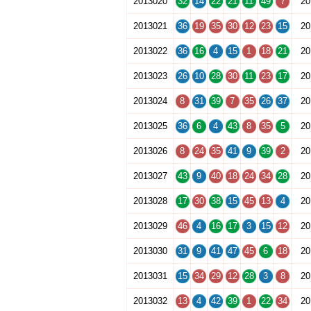
2013020
32
14
22
21
11
49
7
20
2013021
36
19
35
30
12
23
15
20
2013022
36
16
4
15
1
18
21
20
2013023
26
10
28
30
11
23
17
20
2013024
8
31
39
7
35
26
37
20
2013025
36
6
4
43
8
35
5
20
2013026
8
24
35
41
9
39
2
20
2013027
43
9
40
18
24
34
28
20
2013028
17
30
38
15
45
13
4
20
2013029
46
4
16
17
3
15
12
20
2013030
31
9
41
47
45
6
18
20
2013031
15
34
29
12
28
3
8
20
2013032
13
4
42
39
1
22
34
20