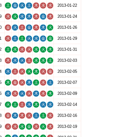
8
土
金
火
土
木
水
水
2013-01-22
9
水
火
水
木
木
金
木
2013-01-24
0
金
火
土
金
木
木
火
2013-01-26
1
水
土
土
火
水
金
金
2013-01-29
2
土
水
水
火
水
火
木
2013-01-31
3
木
水
火
土
水
水
土
2013-02-03
4
水
土
火
火
木
火
金
2013-02-05
5
木
金
火
木
土
水
土
2013-02-07
6
水
水
火
火
木
水
木
2013-02-09
7
火
土
土
水
木
火
水
2013-02-14
8
金
木
木
火
土
土
水
2013-02-16
9
火
水
水
金
水
火
木
2013-02-19