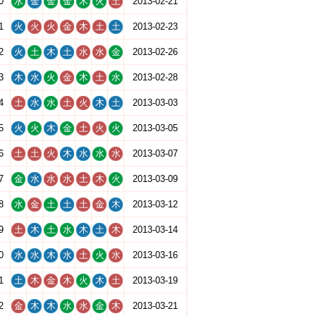
0
水
金
金
金
木
火
土
2013-02-21
1
火
火
火
金
木
土
土
2013-02-23
2
火
土
木
土
水
水
金
2013-02-26
3
木
水
火
金
木
土
水
2013-02-28
4
土
水
水
土
火
木
土
2013-03-03
5
火
火
木
金
土
火
火
2013-03-05
6
土
土
火
木
水
水
水
2013-03-07
7
金
水
水
水
土
木
火
2013-03-09
8
水
金
土
土
土
金
木
2013-03-12
9
土
木
土
水
木
土
木
2013-03-14
0
水
水
木
水
土
火
水
2013-03-16
1
土
木
金
木
火
木
土
2013-03-19
2
金
木
木
水
水
金
木
2013-03-21