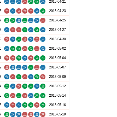
5
水
土
水
水
木
火
水
2013-04-21
6
土
木
火
金
土
火
火
2013-04-23
7
金
水
金
土
土
水
火
2013-04-25
8
木
土
土
土
木
火
水
2013-04-27
9
水
木
火
金
水
土
火
2013-04-30
0
水
火
火
水
金
土
金
2013-05-02
1
金
水
金
水
水
火
木
2013-05-04
2
金
金
土
水
火
土
火
2013-05-07
3
金
木
土
木
土
金
金
2013-05-09
4
土
火
水
木
火
木
金
2013-05-12
5
金
水
土
火
水
木
火
2013-05-14
6
水
土
木
水
火
水
水
2013-05-16
7
金
水
木
土
金
金
木
2013-05-19