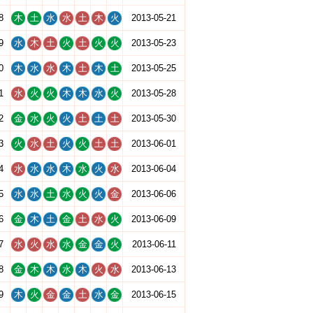
8
木
土
水
水
土
木
火
2013-05-21
9
水
木
土
火
土
火
火
2013-05-23
0
木
水
水
木
土
木
土
2013-05-25
1
水
火
火
木
木
水
火
2013-05-28
2
金
水
火
火
土
土
土
2013-05-30
3
火
水
土
火
火
土
土
2013-06-01
4
水
水
水
木
水
火
水
2013-06-04
5
水
水
土
水
火
火
金
2013-06-06
6
金
木
土
金
土
水
火
2013-06-09
7
水
火
水
水
金
金
火
2013-06-11
8
金
木
木
水
木
火
水
2013-06-13
9
木
火
金
金
土
水
金
2013-06-15