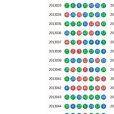
2013033
17
6
9
33
42
25
27
20
2013034
40
26
35
15
44
10
11
20
2013035
38
17
44
31
12
45
43
20
2013036
25
6
34
43
19
4
17
20
2013037
46
33
2
31
4
9
5
20
2013038
27
2
7
11
17
15
4
20
2013039
16
41
10
12
48
29
25
20
2013040
28
35
43
2
3
25
39
20
2013041
11
20
24
18
49
29
2
20
2013042
47
8
46
40
16
29
18
20
2013043
21
27
15
43
38
11
48
20
2013044
39
4
22
5
14
17
9
20