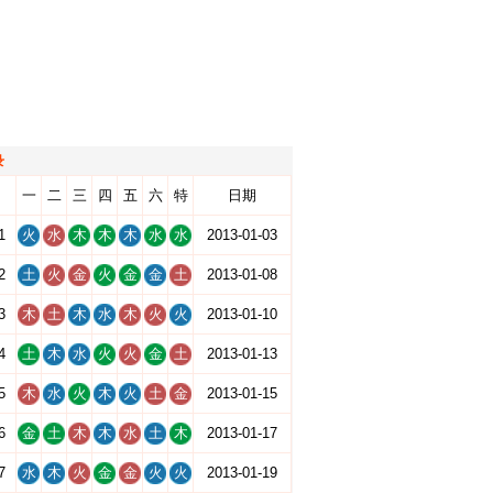
录
一
二
三
四
五
六
特
日期
1
火
水
木
木
木
水
水
2013-01-03
2
土
火
金
火
金
金
土
2013-01-08
3
木
土
木
水
木
火
火
2013-01-10
4
土
木
水
火
火
金
土
2013-01-13
5
木
水
火
木
火
土
金
2013-01-15
6
金
土
木
木
水
土
木
2013-01-17
7
水
木
火
金
金
火
火
2013-01-19