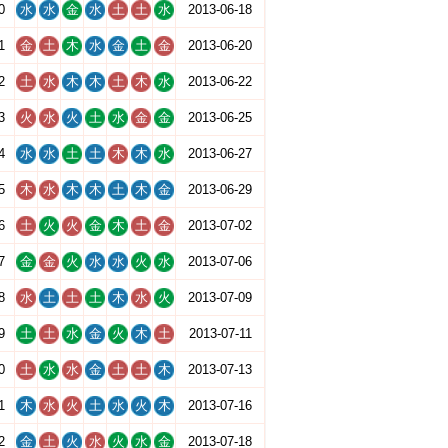
0
水
水
金
水
土
土
水
2013-06-18
1
金
土
木
水
金
土
金
2013-06-20
2
土
水
木
木
土
木
水
2013-06-22
3
火
水
火
土
水
金
金
2013-06-25
4
水
水
土
土
木
木
水
2013-06-27
5
木
水
木
木
土
木
金
2013-06-29
6
土
火
火
金
木
土
金
2013-07-02
7
金
金
火
水
水
火
水
2013-07-06
8
水
土
土
土
木
水
火
2013-07-09
9
土
土
水
金
火
木
土
2013-07-11
0
土
水
水
金
土
土
木
2013-07-13
1
木
水
火
土
水
火
木
2013-07-16
2
金
土
火
水
火
水
金
2013-07-18