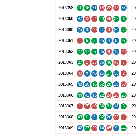
2013058
11
16
31
18
23
12
36
20
2013059
47
12
24
49
45
27
6
20
2013060
25
10
40
3
8
26
38
20
2013061
1
6
5
25
4
9
27
20
2013062
22
17
27
36
46
15
23
20
2013063
27
1
23
36
49
45
7
20
2013064
40
9
48
26
17
36
2
20
2013065
48
10
16
32
28
20
30
20
2013066
44
42
15
22
24
18
28
20
2013067
1
35
40
39
21
14
5
20
2013068
43
11
3
32
26
35
1
20
2013069
42
27
29
14
45
9
44
20