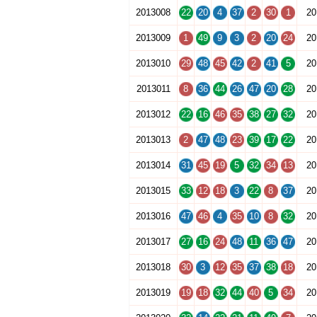
2013008
22
20
4
37
2
30
1
20
2013009
1
49
9
3
2
20
24
20
2013010
29
48
45
42
2
41
5
20
2013011
8
36
44
26
47
20
28
20
2013012
22
16
46
35
38
27
32
20
2013013
2
47
48
23
39
17
22
20
2013014
31
45
19
5
32
34
13
20
2013015
33
12
18
3
22
8
37
20
2013016
47
46
4
35
10
8
32
20
2013017
27
16
24
48
11
36
47
20
2013018
30
3
12
35
37
38
18
20
2013019
19
18
32
44
40
5
34
20