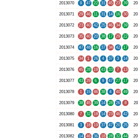
2013070
9
47
22
31
45
23
39
20
2013071
29
46
11
31
14
16
30
20
2013072
23
40
42
25
46
34
39
20
2013073
35
40
20
38
17
29
22
20
2013074
47
48
16
37
34
42
17
20
2013075
34
1
26
4
37
3
14
20
2013076
45
28
19
43
33
7
13
20
2013077
43
29
6
9
47
27
17
20
2013078
1
15
46
38
4
40
49
20
2013079
38
45
39
14
28
26
8
20
2013080
7
32
18
14
23
46
42
20
2013081
3
18
19
37
47
20
25
20
2013082
14
46
36
18
28
32
44
20