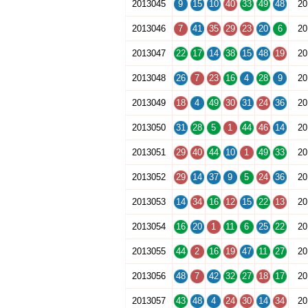
2013045
9
15
10
40
33
49
48
20
2013046
7
41
35
29
23
20
6
20
2013047
22
17
14
38
15
48
19
20
2013048
26
7
23
16
4
28
9
20
2013049
18
4
49
30
31
24
36
20
2013050
31
28
5
1
44
46
14
20
2013051
29
40
44
10
1
49
33
20
2013052
29
14
37
9
5
24
36
20
2013053
14
34
16
12
15
22
13
20
2013054
16
20
1
11
6
25
22
20
2013055
44
2
16
19
47
11
27
20
2013056
48
7
42
32
27
18
17
20
2013057
43
48
4
24
30
14
34
20