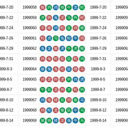
999-7-20
1999058
猴
鸡
鸡
猪
牛
龙
蛇
1999-7-20
199905
999-7-22
1999059
虎
狗
兔
龙
马
狗
蛇
1999-7-22
199905
999-7-24
1999060
羊
猴
鸡
蛇
鼠
鸡
猴
1999-7-24
199906
999-7-26
1999061
蛇
虎
马
兔
蛇
牛
鸡
1999-7-26
199906
999-7-29
1999062
兔
龙
猴
虎
牛
虎
猴
1999-7-29
199906
999-7-31
1999063
鸡
兔
蛇
鼠
鼠
蛇
鸡
1999-7-31
199906
999-8-3
1999064
猴
兔
兔
蛇
鼠
猪
马
1999-8-3
199906
999-8-5
1999065
鸡
龙
狗
虎
狗
鸡
虎
1999-8-5
199906
999-8-7
1999066
牛
鼠
龙
狗
羊
蛇
狗
1999-8-7
199906
999-8-10
1999067
鸡
兔
猪
鼠
鸡
猴
马
1999-8-10
199906
999-8-12
1999068
鸡
蛇
龙
猴
鼠
牛
马
1999-8-12
199906
999-8-14
1999069
猴
猪
猪
龙
兔
牛
马
1999-8-14
199906