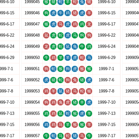
999-6-10
1999045
猴
猪
蛇
羊
蛇
兔
猪
1999-6-10
199904
999-6-15
1999046
狗
虎
牛
鸡
猪
虎
羊
1999-6-15
199904
999-6-17
1999047
猴
虎
马
虎
鸡
鸡
龙
1999-6-17
199904
999-6-22
1999048
鼠
虎
蛇
虎
马
狗
狗
1999-6-22
199904
999-6-24
1999049
龙
虎
蛇
鼠
兔
牛
鸡
1999-6-24
199904
999-6-29
1999050
牛
鸡
羊
羊
虎
蛇
马
1999-6-29
199905
999-7-1
1999051
狗
蛇
猴
狗
虎
猴
猴
1999-7-1
199905
999-7-6
1999052
虎
猪
蛇
狗
兔
猪
虎
1999-7-6
199905
999-7-8
1999053
鸡
羊
鼠
猪
马
蛇
猴
1999-7-8
199905
999-7-10
1999054
狗
鸡
兔
虎
猪
羊
虎
1999-7-10
199905
999-7-13
1999055
鸡
鸡
鼠
蛇
猴
虎
羊
1999-7-13
199905
999-7-15
1999056
鸡
鸡
马
羊
猴
猴
羊
1999-7-15
199905
999-7-17
1999057
牛
蛇
马
蛇
猪
马
牛
1999-7-17
199905