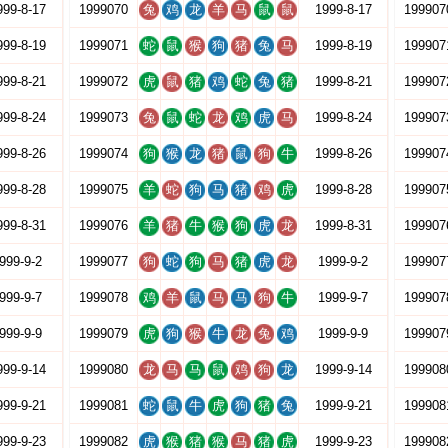
999-8-17
1999070
兔
鸡
龙
羊
马
鼠
鼠
1999-8-17
199907
999-8-19
1999071
蛇
鼠
猴
狗
猪
兔
马
1999-8-19
199907
999-8-21
1999072
虎
鼠
猪
鸡
蛇
兔
猪
1999-8-21
199907
999-8-24
1999073
兔
鼠
蛇
龙
鸡
虎
马
1999-8-24
199907
999-8-26
1999074
狗
猴
龙
猪
鼠
狗
牛
1999-8-26
199907
999-8-28
1999075
羊
蛇
狗
马
猪
鸡
虎
1999-8-28
199907
999-8-31
1999076
羊
猪
牛
猴
狗
虎
龙
1999-8-31
199907
999-9-2
1999077
狗
蛇
狗
马
猪
虎
龙
1999-9-2
199907
999-9-7
1999078
鸡
羊
鼠
马
马
狗
牛
1999-9-7
199907
999-9-9
1999079
虎
狗
猴
牛
龙
兔
鸡
1999-9-9
199907
999-9-14
1999080
龙
马
马
鼠
鸡
狗
龙
1999-9-14
199908
999-9-21
1999081
蛇
鼠
牛
虎
狗
猪
兔
1999-9-21
199908
999-9-23
1999082
虎
猴
猪
猴
马
猪
虎
1999-9-23
199908