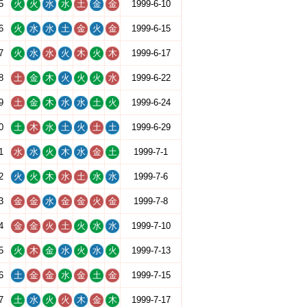
5
火
火
水
水
土
金
金
1999-6-10
6
火
水
水
土
金
火
金
1999-6-15
7
火
水
水
火
木
火
木
1999-6-17
8
土
金
木
火
火
火
水
1999-6-22
9
土
金
木
水
水
土
火
1999-6-24
0
土
木
水
土
火
土
土
1999-6-29
1
水
水
火
木
水
金
土
1999-7-1
2
火
火
木
水
土
水
水
1999-7-6
3
金
金
水
金
金
火
金
1999-7-8
4
金
金
火
土
火
水
水
1999-7-10
5
火
木
金
水
火
水
火
1999-7-13
6
土
金
金
水
金
土
金
1999-7-15
7
土
水
火
火
木
金
木
1999-7-17