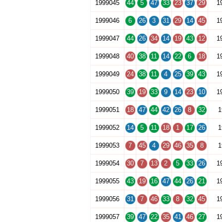
1999045
44
5
47
33
23
37
29
1
1999046
6
26
3
31
29
14
45
1
1999047
44
26
34
14
19
43
12
1
1999048
40
38
11
14
22
6
18
1
1999049
24
38
11
4
25
39
43
1
1999050
39
19
33
9
14
23
10
1
1999051
18
47
44
42
26
8
32
1
1999052
14
5
11
18
1
17
26
1
1999053
7
45
4
29
46
35
8
1
1999054
30
7
13
2
5
33
26
1
1999055
43
19
16
47
44
26
21
1
1999056
31
7
46
33
8
32
45
1
1999057
39
47
22
35
41
46
27
1