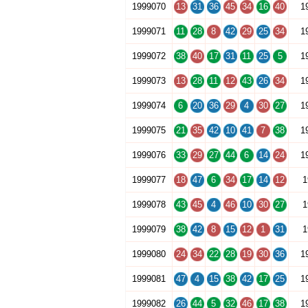
1999070
13
31
36
45
34
16
40
1
1999071
11
28
8
42
29
25
34
1
1999072
38
40
17
31
11
25
5
1
1999073
13
28
11
12
43
26
34
1
1999074
6
20
36
29
4
30
27
1
1999075
21
35
42
10
41
7
38
1
1999076
33
29
27
44
6
14
24
1
1999077
18
47
6
34
17
14
12
1
1999078
43
45
4
46
10
30
27
1
1999079
38
42
8
15
12
1
31
1
1999080
24
34
22
28
19
30
36
1
1999081
47
4
15
38
42
17
25
1
1999082
26
44
5
32
46
17
38
1