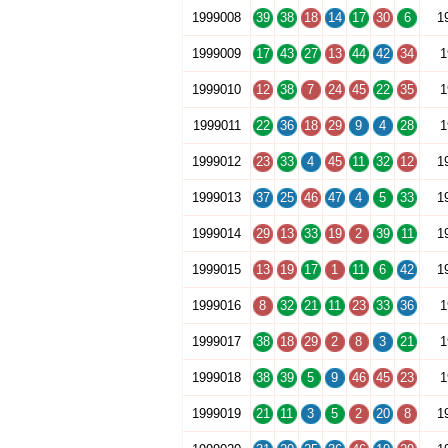
1999008
39
38
18
14
17
30
6
1
1999009
17
43
27
13
44
42
34
1
1999010
12
38
7
24
45
22
35
1
1999011
22
36
18
29
9
4
28
1
1999012
23
33
4
45
11
32
12
1
1999013
37
25
46
47
4
5
33
1
1999014
29
13
33
19
2
39
11
1
1999015
13
19
17
1
11
6
42
1
1999016
8
32
21
11
23
33
36
1
1999017
38
18
29
2
8
3
21
1
1999018
38
39
5
9
46
45
23
1
1999019
21
11
3
5
2
20
8
1