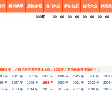
报码
挑码助手
属性参照
澳门六合
新加坡彩
台湾六合
间隔
000
期
00
00
00
00
00
00
00
00
，增设七奖，并取消头奖累积奖金上限。2002年之前的数据请谨慎使用! )
980 年
1981 年
1982 年
1983 年
1984 年
1985 年
1986 年
1987
996 年
1997 年
1998 年
1999 年
2000 年
2001 年
2002 年
2003
012 年
2013 年
2014 年
2015 年
2016 年
2017 年
2018 年
2019