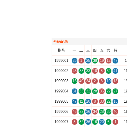
号码记录
期号
一
二
三
四
五
六
特
1999001
26
1
25
38
19
12
47
1
1999002
45
38
33
18
8
32
41
1
1999003
16
40
34
2
8
10
13
1
1999004
31
33
32
28
35
22
27
1
1999005
47
11
20
8
30
22
15
1
1999006
46
22
36
34
28
39
40
1
1999007
8
32
36
16
20
6
1
1