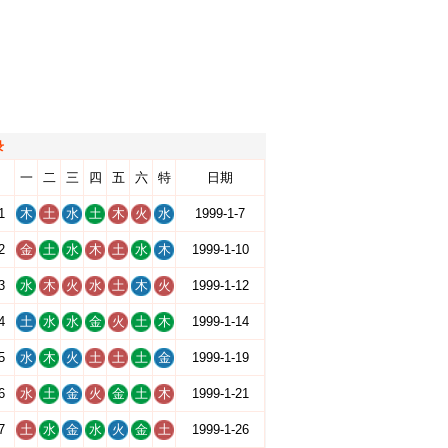
录
一
二
三
四
五
六
特
日期
1
木
土
水
土
木
火
水
1999-1-7
2
金
土
水
木
土
水
木
1999-1-10
3
水
木
火
水
土
木
火
1999-1-12
4
土
水
水
金
火
土
木
1999-1-14
5
水
木
火
土
土
土
金
1999-1-19
6
水
土
金
火
金
土
木
1999-1-21
7
土
水
金
水
火
金
土
1999-1-26