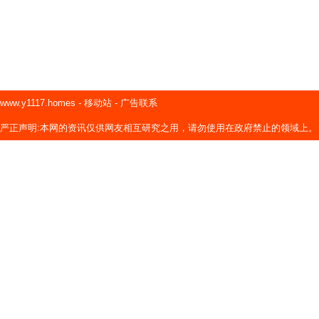
www.y1117.homes
-
移动站
-
广告联系
严正声明:本网的资讯仅供网友相互研究之用，请勿使用在政府禁止的领域上。