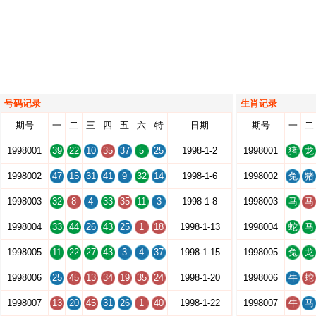
号码记录
生肖记录
期号
一
二
三
四
五
六
特
日期
期号
一
二
1998001
39
22
10
35
37
5
25
1998-1-2
1998001
猪
龙
1998002
47
15
31
41
9
32
14
1998-1-6
1998002
兔
猪
1998003
32
8
4
33
35
11
3
1998-1-8
1998003
马
马
1998004
33
44
26
43
25
1
18
1998-1-13
1998004
蛇
马
1998005
11
22
27
43
3
4
37
1998-1-15
1998005
兔
龙
1998006
25
45
13
34
19
35
24
1998-1-20
1998006
牛
蛇
1998007
13
20
45
31
26
1
40
1998-1-22
1998007
牛
马