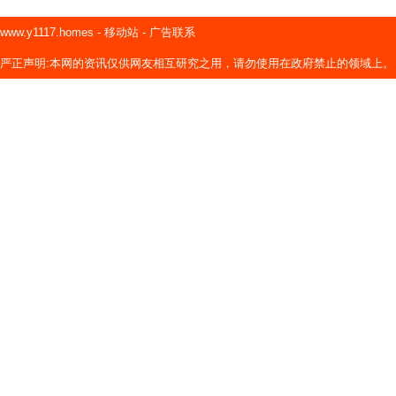
www.y1117.homes
-
移动站
-
广告联系
严正声明:本网的资讯仅供网友相互研究之用，请勿使用在政府禁止的领域上。