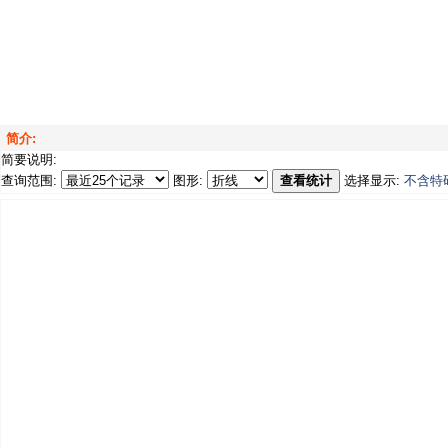
简介:
简要说明:
查询范围:
图形:
查看统计
选择显示:
不含特