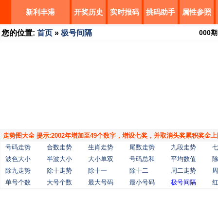
新利丰港
开奖历史
实时报码
挑码助手
属性参照
您的位置:
首页
»
极号间隔
000
期
走势图大全 提示:2002年增加至49个数字，增设七奖，并取消头奖累积奖金上
号码走势
合数走势
生肖走势
尾数走势
九段走势
波色大小
半波大小
大小单双
号码总和
平均数值
除九走势
除十走势
除十一
除十二
周二走势
单号个数
大号个数
最大号码
最小号码
极号间隔