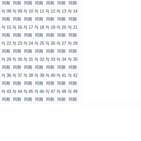
同期
同期
同期
同期
同期
同期
同期
与 08
与 09
与 10
与 11
与 12
与 13
与 14
同期
同期
同期
同期
同期
同期
同期
与 15
与 16
与 17
与 18
与 19
与 20
与 21
同期
同期
同期
同期
同期
同期
同期
与 22
与 23
与 24
与 25
与 26
与 27
与 28
同期
同期
同期
同期
同期
同期
同期
与 29
与 30
与 31
与 32
与 33
与 34
与 35
同期
同期
同期
同期
同期
同期
同期
与 36
与 37
与 38
与 39
与 40
与 41
与 42
同期
同期
同期
同期
同期
同期
同期
与 43
与 44
与 45
与 46
与 47
与 48
与 49
同期
同期
同期
同期
同期
同期
同期