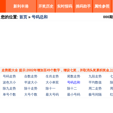
新利丰港
开奖历史
实时报码
挑码助手
属性参照
您的位置:
首页
»
号码总和
000
期
走势图大全 提示:2002年增加至49个数字，增设七奖，并取消头奖累积奖金上
号码走势
合数走势
生肖走势
尾数走势
九段走势
波色大小
半波大小
大小单双
号码总和
平均数值
除九走势
除十走势
除十一
除十二
周二走势
单号个数
大号个数
最大号码
最小号码
极号间隔