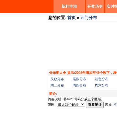
新利丰港
开奖历史
实时
您的位置:
首页
»
五门分布
分布图大全 提示:2002年增加至49个数字
头数分布
尾数分布
波色分布
周二分布
周四分布
周六分布
简介:
简要说明: 将49个号码分成五个区域。
范围:
查看统计
选择:
不