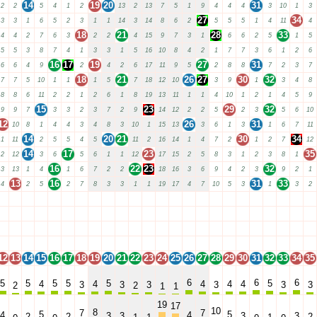
14
19
20
31
2
2
5
4
1
2
13
2
13
7
5
1
9
4
4
4
3
10
1
3
27
34
3
3
1
6
5
2
3
1
1
14
3
14
8
6
2
5
5
5
1
4
11
4
18
21
28
33
4
4
2
7
6
3
2
2
4
15
9
7
3
1
6
6
2
5
1
5
5
5
3
8
7
4
1
3
3
1
5
16
10
8
4
2
1
7
7
3
6
1
2
6
16
17
19
27
31
6
6
4
9
2
4
2
6
17
11
9
5
2
8
8
7
2
3
7
18
21
26
27
30
32
7
7
5
10
1
1
1
5
7
18
12
10
3
9
1
3
4
8
8
8
6
11
2
2
1
2
6
1
8
19
13
11
1
1
4
10
1
2
1
4
5
9
15
23
29
32
9
9
7
3
3
2
3
7
2
9
14
12
2
2
5
2
3
5
6
10
12
26
31
10
8
1
4
4
3
4
8
3
10
1
15
13
3
6
1
3
1
6
7
11
14
20
21
30
34
1
11
2
5
5
4
5
11
2
16
14
1
4
7
2
1
2
7
12
14
17
23
35
2
12
3
6
5
6
1
1
12
17
15
2
5
8
3
1
2
3
8
1
16
22
23
32
3
13
1
4
1
6
7
2
2
18
16
3
6
9
4
2
3
9
2
1
13
16
31
33
4
2
5
2
7
8
3
3
1
1
19
17
4
7
10
5
3
1
3
2
12
13
14
15
16
17
18
19
20
21
22
23
24
25
26
27
28
29
30
31
32
33
34
35
12
13
14
15
16
17
18
19
20
21
22
23
24
25
26
27
28
29
30
31
32
33
34
35
12
13
14
15
16
17
18
19
20
21
22
23
24
25
26
27
28
29
30
31
32
33
34
35
12
13
14
15
16
17
18
19
20
21
22
23
24
25
26
27
28
29
30
31
32
33
34
35
12
13
14
15
16
17
18
19
20
21
22
23
24
25
26
27
28
29
30
31
32
33
34
35
6
6
6
5
5
5
5
5
5
4
4
4
4
4
3
3
3
3
3
3
2
2
1
1
19
17
10
8
7
7
5
5
4
4
3
3
3
3
2
2
2