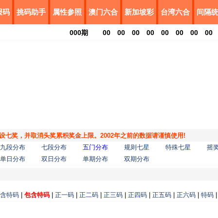
报码
挑码助手
属性参照
澳门六合
新加坡彩
台湾六合
间隔
000
期
00
00
00
00
00
00
00
00
，增设七奖，并取消头奖累积奖金上限。2002年之前的数据请谨慎使用!
九段分布
七段分布
五门分布
规则七星
特殊七星
摇
单日分布
双日分布
单期分布
双期分布
含特码
|
包含特码
|
正一码
|
正二码
|
正三码
|
正四码
|
正五码
|
正六码
|
特码
|