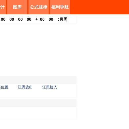
统计
图库
公式规律
福利导航
00
00
00
00
+
00
00
:
月
周
奖位置
江恩旋出
江恩旋入