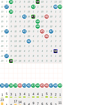
38
44
11
3
5
2
5
13
1
13
1
7
13
13
37
43
48
49
12
1
6
3
6
14
1
14
2
8
38
13
1
7
4
7
15
1
2
15
3
9
1
1
41
43
46
14
2
1
8
5
16
3
16
10
2
2
44
15
3
2
9
6
1
17
1
17
1
11
3
3
44
16
4
3
10
7
2
18
2
18
2
12
4
4
37
41
45
47
17
4
11
8
19
3
1
3
5
5
46
18
1
5
12
9
1
20
4
2
1
1
6
6
42
19
2
6
13
10
2
5
3
2
1
2
7
7
20
3
7
14
11
3
1
6
4
3
2
3
8
8
48
21
4
8
15
12
4
2
7
5
4
3
4
9
37
22
9
16
13
5
3
8
6
5
4
5
1
10
38
23
1
17
14
6
4
9
7
6
5
6
2
11
36
37
38
39
40
41
42
43
44
45
46
47
48
49
36
37
38
39
40
41
42
43
44
45
46
47
48
49
36
37
38
39
40
41
42
43
44
45
46
47
48
49
36
37
38
39
40
41
42
43
44
45
46
47
48
49
36
37
38
39
40
41
42
43
44
45
46
47
48
49
5
5
4
4
4
3
3
3
2
1
1
1
1
1
23
17
14
11
9
7
6
6
6
5
4
2