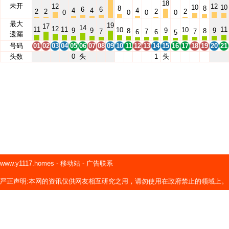
18
未开
12
12
10
10
8
8
6
6
4
4
4
2
2
2
2
0
0
0
0
最大
19
17
14
12
11
11
11
10
10
9
9
9
9
8
8
7
7
7
6
6
5
遗漏
号码
01
02
03
04
05
06
07
08
09
10
11
12
13
14
15
16
17
18
19
20
21
头数
0
头
1
头
www.y1117.homes
-
移动站
-
广告联系
严正声明:本网的资讯仅供网友相互研究之用，请勿使用在政府禁止的领域上。