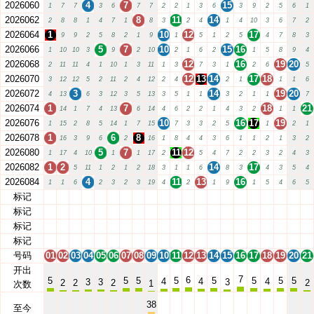
2026060
4
7
15
1
7
7
3
6
7
7
2
2
1
3
6
3
9
2
5
6
1
2026062
8
11
14
2
8
8
1
4
7
1
8
3
2
4
1
4
10
3
6
7
2
2026064
1
10
12
17
9
9
2
5
8
2
1
9
1
5
1
2
5
4
7
8
3
2026066
5
7
10
15
16
1
10
10
3
9
2
10
2
1
6
2
1
5
8
9
4
2026068
12
16
19
20
2
11
11
4
1
10
1
3
11
1
3
7
3
1
2
6
5
2026070
12
13
14
17
18
3
12
12
5
2
11
2
4
12
2
4
2
1
1
1
6
2026072
3
14
19
20
4
13
6
3
12
3
5
13
3
5
1
1
3
2
1
1
7
2026074
1
7
18
21
14
1
7
4
13
6
14
4
6
2
2
1
4
3
2
1
1
2026076
10
16
17
19
1
15
2
8
5
14
1
7
15
7
3
3
2
5
1
2
1
2026078
1
6
8
16
3
9
6
2
16
1
8
4
4
3
6
1
1
2
1
3
2
2026080
5
7
11
12
1
17
4
10
1
1
17
2
5
4
7
2
2
3
2
4
3
2026082
1
2
14
17
5
11
1
2
1
2
18
3
1
1
6
8
3
4
3
5
4
2026084
4
11
13
16
1
1
6
2
3
2
3
19
4
2
1
9
1
5
4
6
5
标记
01
02
03
04
05
06
07
08
09
10
11
12
13
14
15
16
17
18
19
20
21
标记
01
02
03
04
05
06
07
08
09
10
11
12
13
14
15
16
17
18
19
20
21
标记
01
02
03
04
05
06
07
08
09
10
11
12
13
14
15
16
17
18
19
20
21
标记
01
02
03
04
05
06
07
08
09
10
11
12
13
14
15
16
17
18
19
20
21
号码
01
02
03
04
05
06
07
08
09
10
11
12
13
14
15
16
17
18
19
20
21
开出
7
6
5
5
5
5
5
5
5
5
4
4
4
3
3
3
2
2
2
2
1
次数
38
至今