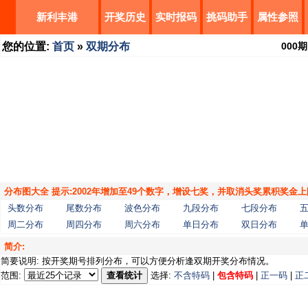
新利丰港
开奖历史
实时报码
挑码助手
属性参照
您的位置:
首页
»
双期分布
000
期
分布图大全 提示:2002年增加至49个数字，增设七奖，并取消头奖累积奖金上
头数分布
尾数分布
波色分布
九段分布
七段分布
周二分布
周四分布
周六分布
单日分布
双日分布
简介:
简要说明: 按开奖期号排列分布，可以方便分析逢双期开奖分布情况。
范围:
查看统计
选择:
不含特码
|
包含特码
|
正一码
|
正